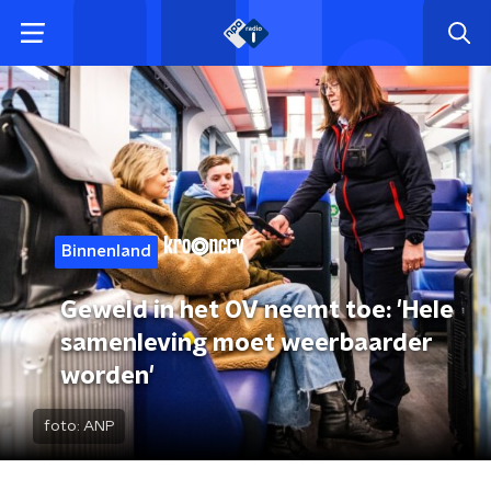
Binnenland
Geweld in het OV neemt toe: 'Hele
samenleving moet weerbaarder
worden'
foto:
ANP