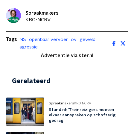
Spraakmakers
KRO-NCRV
Tags
NS
openbaar vervoer
ov
geweld
agressie
Advertentie via ster.nl
Gerelateerd
Spraakmakers
KRO-NCRV
Stand.nl: 'Treinreizigers moeten
elkaar aanspreken op schofterig
gedrag'