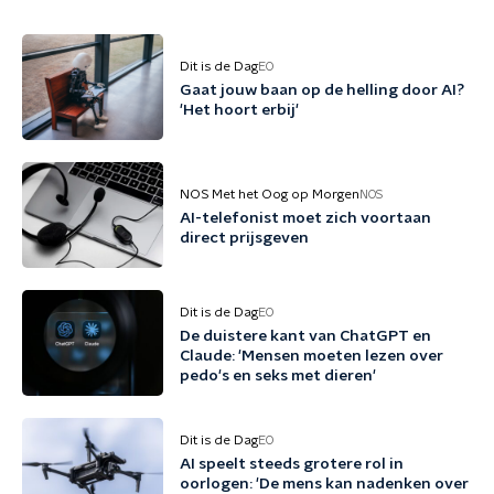
Dit is de Dag
EO
Gaat jouw baan op de helling door AI?
'Het hoort erbij'
NOS Met het Oog op Morgen
NOS
AI-telefonist moet zich voortaan
direct prijsgeven
Dit is de Dag
EO
De duistere kant van ChatGPT en
Claude: 'Mensen moeten lezen over
pedo's en seks met dieren'
Dit is de Dag
EO
AI speelt steeds grotere rol in
oorlogen: 'De mens kan nadenken over