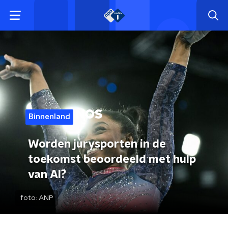
Binnenland
Worden jurysporten in de
toekomst beoordeeld met hulp
van AI?
foto:
ANP