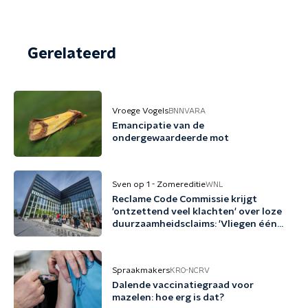
Gerelateerd
Vroege Vogels
BNNVARA
Emancipatie van de
ondergewaardeerde mot
Sven op 1 - Zomereditie
WNL
Reclame Code Commissie krijgt
'ontzettend veel klachten' over loze
duurzaamheidsclaims: 'Vliegen één
keer per jaar met biobrandstof'
Spraakmakers
KRO-NCRV
Dalende vaccinatiegraad voor
mazelen: hoe erg is dat?