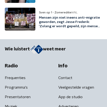
Sven op 1 - Zomereditie
WNL
Mensen zijn niet ineens anti-migratie
geworden, zegt Jesse Frederik:
'Zolang er wordt gepeild, zijn mensen
tegen migratie'
Wie luistert
weet meer
Radio
Info
Frequenties
Contact
Programma's
Veelgestelde vragen
Presentatoren
App de studio
Muziek
Adverteren