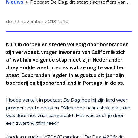
Nieuws
Podcast De Dag: dít staat slachtoffers van bosbranden in Californië te wachten
do 22 november 2018
15:10
Nu hun dorpen en steden volledig door bosbranden
zijn verwoest, vragen inwoners van Californië zich
af wat hun volgende stap moet zijn. Nederlander
Joey Hodde weet precies wat ze nog te wachten
staat. Bosbranden legden in augustus dit jaar zijn
boerderij en bijbehorend land in Portugal in de as.
Hodde vertelt in podcast
De Dag
hoe hij zijn land weer
probeert op te bouwen. "Alles rook naar asbak, elk takje
was door het vuur aangeraakt. Het was alsof je door
een zwart-witfilm reed."
{podcast audio="67060" caption="De Dag #208: dít