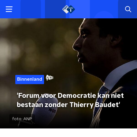
Binnenland
'Forum voor Democratie kan niet
bestaan zonder Thierry Baudet'
foto:
ANP