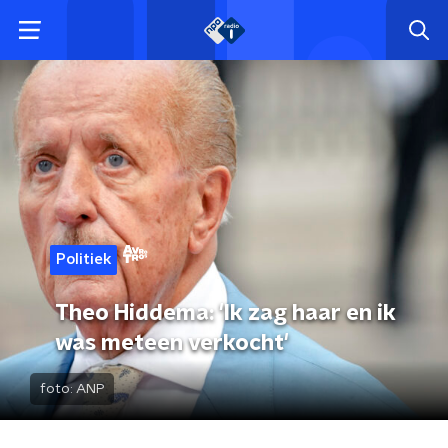
Politiek
Theo Hiddema: 'Ik zag haar en ik
was meteen verkocht'
foto:
ANP