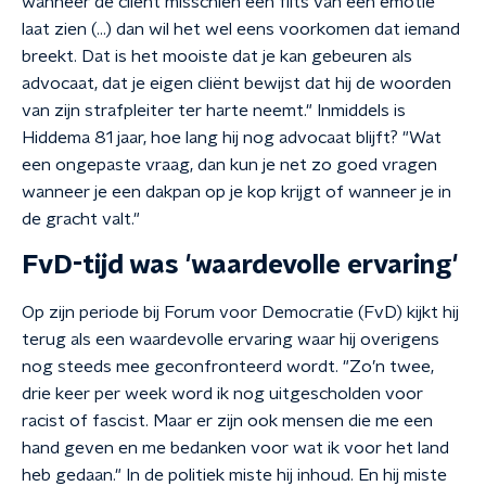
wanneer de cliënt misschien een flits van een emotie
laat zien (...) dan wil het wel eens voorkomen dat iemand
breekt. Dat is het mooiste dat je kan gebeuren als
advocaat, dat je eigen cliënt bewijst dat hij de woorden
van zijn strafpleiter ter harte neemt." Inmiddels is
Hiddema 81 jaar, hoe lang hij nog advocaat blijft? "Wat
een ongepaste vraag, dan kun je net zo goed vragen
wanneer je een dakpan op je kop krijgt of wanneer je in
de gracht valt."
FvD-tijd was 'waardevolle ervaring'
Op zijn periode bij Forum voor Democratie (FvD) kijkt hij
terug als een waardevolle ervaring waar hij overigens
nog steeds mee geconfronteerd wordt. "Zo’n twee,
drie keer per week word ik nog uitgescholden voor
racist of fascist. Maar er zijn ook mensen die me een
hand geven en me bedanken voor wat ik voor het land
heb gedaan." In de politiek miste hij inhoud. En hij miste