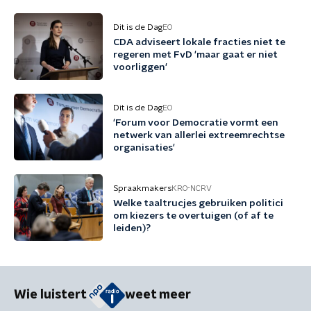
Dit is de Dag
EO
CDA adviseert lokale fracties niet te
regeren met FvD 'maar gaat er niet
voorliggen'
Dit is de Dag
EO
'Forum voor Democratie vormt een
netwerk van allerlei extreemrechtse
organisaties'
Spraakmakers
KRO-NCRV
Welke taaltrucjes gebruiken politici
om kiezers te overtuigen (of af te
leiden)?
Wie luistert
weet meer