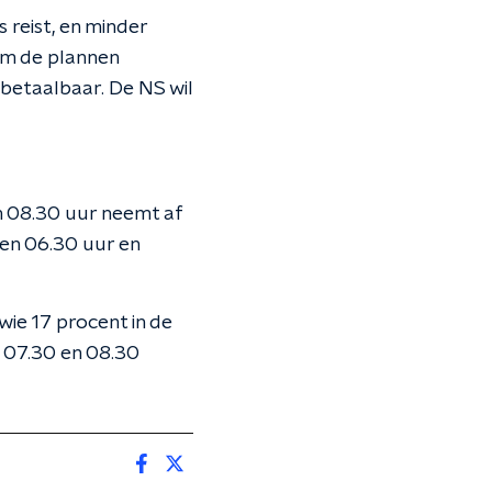
 reist, en minder
Om de plannen
nbetaalbaar. De NS wil
n 08.30 uur neemt af
sen 06.30 uur en
ie 17 procent in de
n 07.30 en 08.30