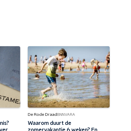
De Rode Draad
BNNVARA
nis?
Waarom duurt de
over
zomervakantie 6 weken? En