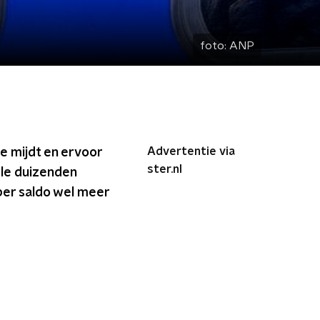
foto:
ANP
Advertentie via
e mijdt en ervoor
ster.nl
ele duizenden
per saldo wel meer