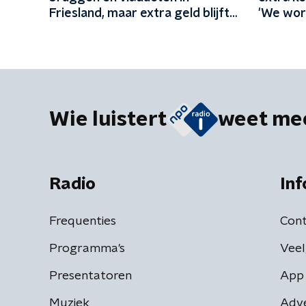
Friesland, maar extra geld blijft
'We wor
vermoedelijk uit: 'In Friesland
kunnen we niet nog een jaartje
wachten'
Wie luistert
weet me
Radio
Inf
Frequenties
Cont
Programma's
Veel
Presentatoren
App 
Muziek
Adv