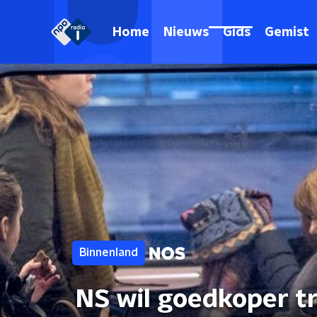
Home
Nieuws
Gids
Gemist
Binnenland
NS wil goedkoper tr