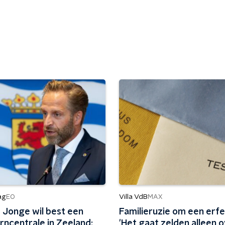
ag
Villa VdB
EO
MAX
 Jonge wil best een
Familieruzie om een erfe
rncentrale in Zeeland:
'Het gaat zelden alleen 