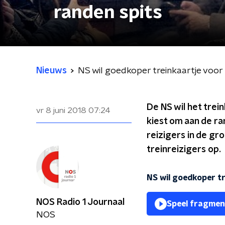
randen spits
Nieuws
NS wil goedkoper treinkaartje voor 
De NS wil het trei
vr 8 juni 2018
07:24
kiest om aan de ra
reizigers in de gr
treinreizigers op.
NS wil goedkoper tr
NOS Radio 1 Journaal
Speel fragmen
NOS