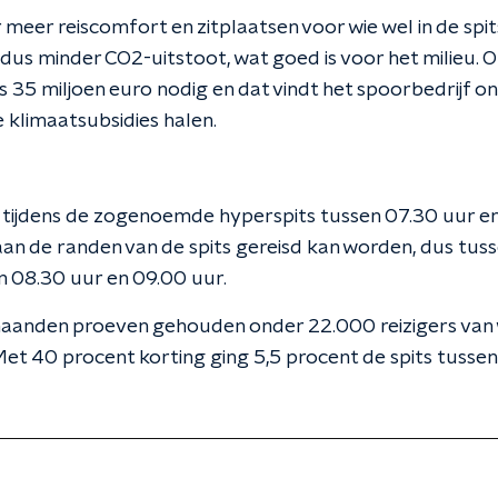
meer reiscomfort en zitplaatsen voor wie wel in de spits
dus minder CO2-uitstoot, wat goed is voor het milieu. 
s 35 miljoen euro nodig en dat vindt het spoorbedrijf o
 klimaatsubsidies halen.
 tijdens de zogenoemde hyperspits tussen 07.30 uur e
 aan de randen van de spits gereisd kan worden, dus tus
n 08.30 uur en 09.00 uur.
aanden proeven gehouden onder 22.000 reizigers van w
 Met 40 procent korting ging 5,5 procent de spits tusse