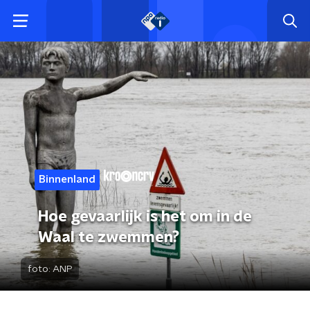
Binnenland
Hoe gevaarlijk is het om in de
Waal te zwemmen?
foto:
ANP