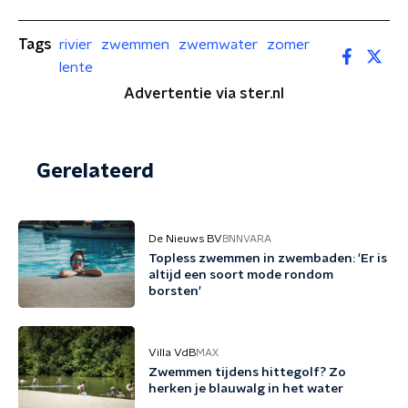
Tags
rivier
zwemmen
zwemwater
zomer
lente
Advertentie via ster.nl
Gerelateerd
De Nieuws BV
BNNVARA
Topless zwemmen in zwembaden: 'Er is
altijd een soort mode rondom
borsten'
Villa VdB
MAX
Zwemmen tijdens hittegolf? Zo
herken je blauwalg in het water