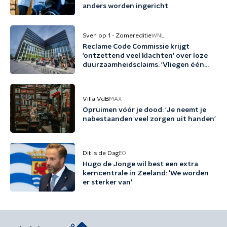
anders worden ingericht
Sven op 1 - Zomereditie
WNL
Reclame Code Commissie krijgt
'ontzettend veel klachten' over loze
duurzaamheidsclaims: 'Vliegen één
keer per jaar met biobrandstof'
Villa VdB
MAX
Opruimen vóór je dood: 'Je neemt je
nabestaanden veel zorgen uit handen'
Dit is de Dag
EO
Hugo de Jonge wil best een extra
kerncentrale in Zeeland: 'We worden
er sterker van'