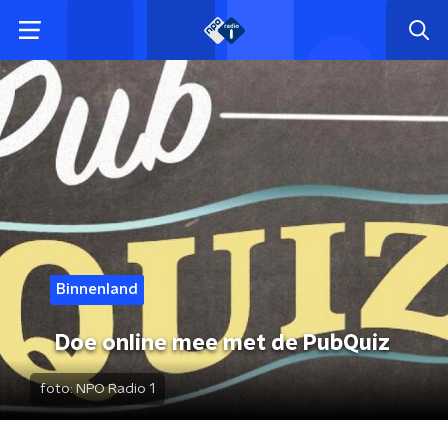
Binnenland
Doe online mee met de PubQuiz
foto:
NPO Radio 1