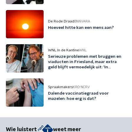
De Rode Draad
BNNVARA
Hoeveel hitte kan een mens aan?
WNL In de Kantine
WNL
Serieuze problemen met bruggen en
viaducten in Friesland, maar extra
geld blijft vermoedelijk uit: 'In
Friesland kunnen we niet nog een
jaartje wachten'
Spraakmakers
KRO-NCRV
Dalende vaccinatiegraad voor
mazelen: hoe erg is dat?
Wie luistert
weet meer