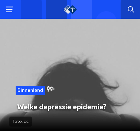
Binnenland
Welke depressie epidemie?
foto:
cc