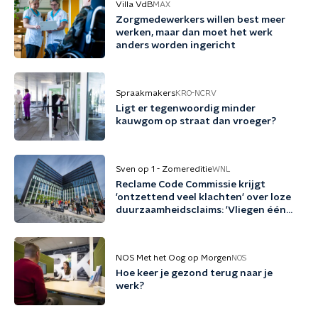
Villa VdB
MAX
Zorgmedewerkers willen best meer
werken, maar dan moet het werk
anders worden ingericht
Spraakmakers
KRO-NCRV
Ligt er tegenwoordig minder
kauwgom op straat dan vroeger?
Sven op 1 - Zomereditie
WNL
Reclame Code Commissie krijgt
'ontzettend veel klachten' over loze
duurzaamheidsclaims: 'Vliegen één
keer per jaar met biobrandstof'
NOS Met het Oog op Morgen
NOS
Hoe keer je gezond terug naar je
werk?