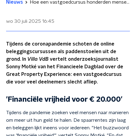
Nieuws
Hoe een vastgoedcursus honderden mensen tienduizenden euro’s kostte: 'Trap er niet in'
wo 30 juli 2025
16:45
Tijdens de coronapandemie schoten de online
beleggingscursussen als paddenstoelen uit de
grond. In
Villa VdB
vertelt onderzoeksjournalist
Sonny Motké van het Financieele Dagblad over de
Great Property Experience
:
een vastgoedcursus
die voor veel deelnemers slecht afliep.
'Financiële vrijheid voor € 20.000'
Tijdens de pandemie zoeken veel mensen naar manieren
om meer uit hun geld te halen. De spaarrentes zijn laag
en beleggen lijkt ineens voor iedereen. "Het buzzwoord
was 'financiële vrijheid'", vertelt Sonny Motké. "En dat