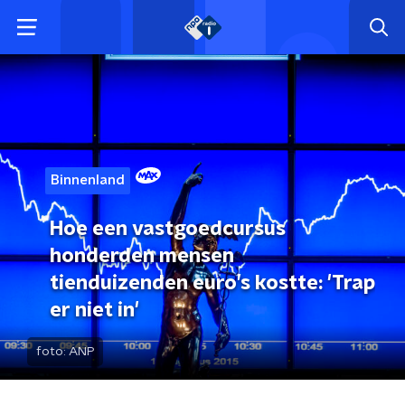
Binnenland
Hoe een vastgoedcursus
honderden mensen
tienduizenden euro’s kostte: 'Trap
er niet in'
foto:
ANP