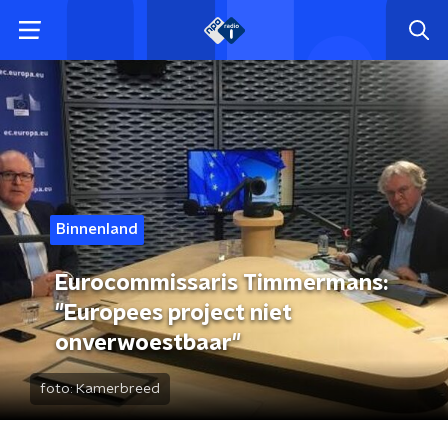
Binnenland
Eurocommissaris Timmermans:
"Europees project niet
onverwoestbaar"
foto:
Kamerbreed