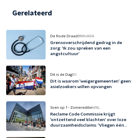
Gerelateerd
De Rode Draad
BNNVARA
Grensoverschrijdend gedrag in de
zorg: 'Ik zou spreken van een
angstcultuur'
Dit is de Dag
EO
Dit is waarom 'weigergemeenten' geen
asielzoekers willen opvangen
Sven op 1 - Zomereditie
WNL
Reclame Code Commissie krijgt
'ontzettend veel klachten' over loze
duurzaamheidsclaims: 'Vliegen één
keer per jaar met biobrandstof'