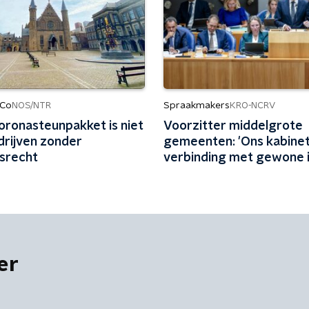
 Co
Spraakmakers
NOS/NTR
KRO-NCRV
oronasteunpakket is niet
Voorzitter middelgrote
drijven zonder
gemeenten: 'Ons kabinet
srecht
verbinding met gewone 
kwijt'
er