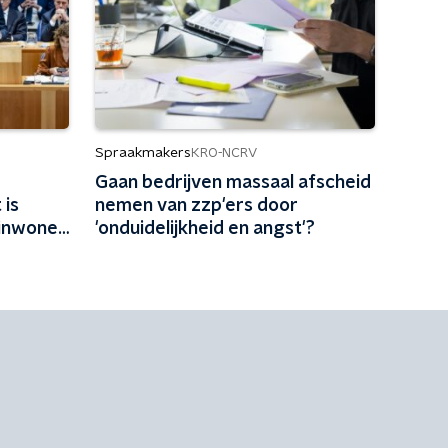
Spraakmakers
KRO-NCRV
Gaan bedrijven massaal afscheid
 is
nemen van zzp'ers door
inwoner
'onduidelijkheid en angst'?