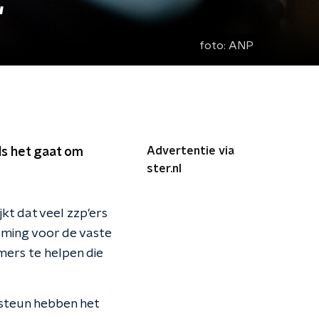
'
foto:
ANP
Advertentie via
als het gaat om
ster.nl
t dat veel zzp'ers
oming voor de vaste
mers te helpen die
asteun hebben het