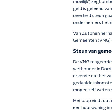
moeilijk", zegt omb
geld is geleend va
overheid steun gaa
ondernemers het ni
Van Zutphen herhaa
Gemeenten (VNG) en
Steun van geme
De VNG reageerde 
wethouder in Dordr
erkende dat het va
gedaalde inkomsten
mogen zelf weten 
Heijkoop vindt dat
een huurwoning in A