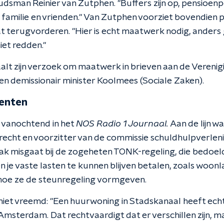
udsman Reinier van Zutphen. "Buffers zijn op, pensioenpo
n familie en vrienden." Van Zutphen voorziet bovendien 
t terugvorderen. "Hier is echt maatwerk nodig, anders
et redden."
lt zijn verzoek om maatwerk in brieven aan de Vereni
 demissionair minister Koolmees (Sociale Zaken).
enten
vanochtend in het
NOS Radio 1 Journaal.
Aan de lijn w
echt en voorzitter van de commissie schuldhulpverlenin
ak misgaat bij de zogeheten TONK-regeling, die bedoeld 
 je vaste lasten te kunnen blijven betalen, zoals woon
hoe ze de steunregeling vormgeven.
 niet vreemd: "Een huurwoning in Stadskanaal heeft echt
msterdam. Dat rechtvaardigt dat er verschillen zijn, ma