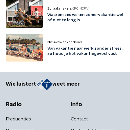
Spraakmakers
KRO-NCRV
Waarom zes weken zomervakantie wél
of niet te lang is
Nieuwsweekend
MAX
Van vakantie naar werk zonder stress:
zo houd je het vakantiegevoel vast
Wie luistert
weet meer
Radio
Info
Frequenties
Contact