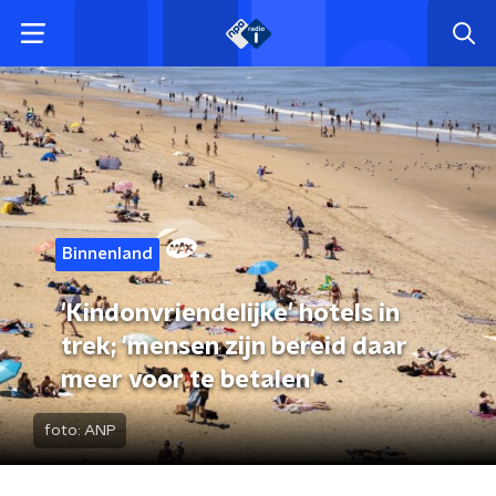
Binnenland
'Kindonvriendelijke' hotels in
trek; 'mensen zijn bereid daar
meer voor te betalen'
foto:
ANP