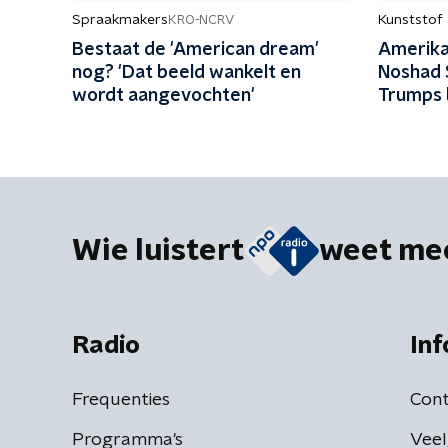
Spraakmakers
Kunststof
KRO-NCRV
Bestaat de 'American dream'
Amerika
nog? 'Dat beeld wankelt en
Noshad 
wordt aangevochten'
Trumps 
Wie luistert
weet me
Radio
Inf
Frequenties
Cont
Programma's
Veel