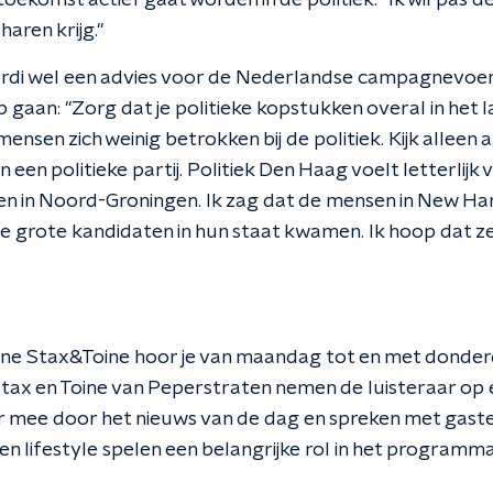
de toekomst actief gaat worden in de politiek. "Ik wil pas de
 haren krijg."
 Yordi wel een advies voor de Nederlandse campagnevo
gaan: "Zorg dat je politieke kopstukken overal in het lan
nsen zich weinig betrokken bij de politiek. Kijk alleen a
n een politieke partij. Politiek Den Haag voelt letterlijk
n in Noord-Groningen. Ik zag dat de mensen in New H
 grote kandidaten in hun staat kwamen. Ik hoop dat ze
e Stax&Toine hoor je van maandag tot en met donder
Stax en Toine van Peperstraten nemen de luisteraar op
r mee door het nieuws van de dag en spreken met gasten
n lifestyle spelen een belangrijke rol in het programma