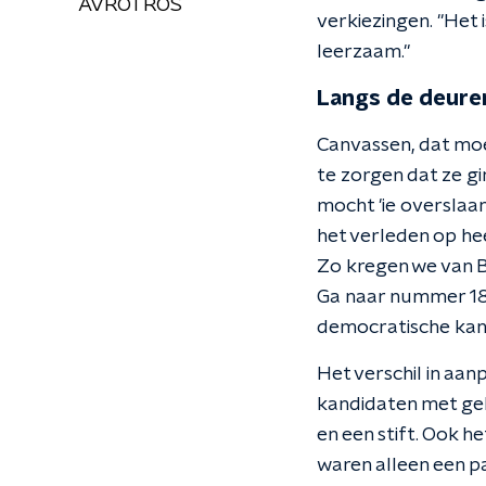
AVROTROS
verkiezingen. "Het
leerzaam."
Langs de deure
Canvassen, dat moe
te zorgen dat ze g
mocht 'ie overslaan
het verleden op h
Zo kregen we van B
Ga naar nummer 18,
democratische kan
Het verschil in aa
kandidaten met gel
en een stift. Ook 
waren alleen een pa