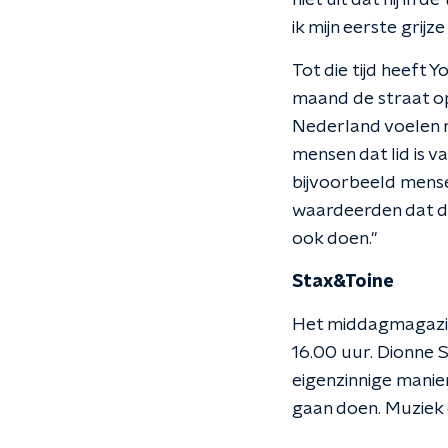
niet uit dat hij in 
ik mijn eerste grijze
Tot die tijd heeft
maand de straat op 
Nederland voelen me
mensen dat lid is va
bijvoorbeeld mense
waardeerden dat de
ook doen."
Stax&Toine
Het middagmagazin
16.00 uur. Dionne 
eigenzinnige manie
gaan doen. Muziek e