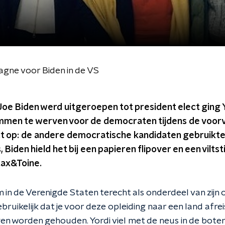
gne voor Biden in de VS
oe Biden werd uitgeroepen tot president elect ging Y
men te werven voor de democraten tijdens de voorv
ect op: de andere democratische kandidaten gebruikt
 Biden hield het bij een papieren flipover en een viltsti
ax&Toine.
 in de Verenigde Staten terecht als onderdeel van zijn
bruikelijk dat je voor deze opleiding naar een land afre
n worden gehouden. Yordi viel met de neus in de bot