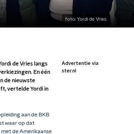
foto:
Yordi de Vries
Advertentie via
ordi de Vries langs
ster.nl
erkiezingen. En één
en de nieuwste
ft, vertelde Yordi in
 opleiding aan de BKB
ist waar op dat
er met de Amerikaanse