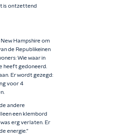
t is ontzettend
 in New Hampshire om
van de Republikeinen
woners: Wie waar in
e heeft gedoneerd.
aan. Er wordt gezegd:
ing voor 4
n.
 de andere
alleen een klembord
was erg verlaten. Er
de energie."