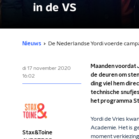
in de VS
Nieuws
De Nederlandse Yordi voerde campa
Maanden voordat J
di 17 november 2020
de deuren om stem
16:02
ding viel hem dir
technische snufjes,
het programma St
Yordi de Vries kwam
Academie. Het is ge
Stax&Toine
moment verkiezinge