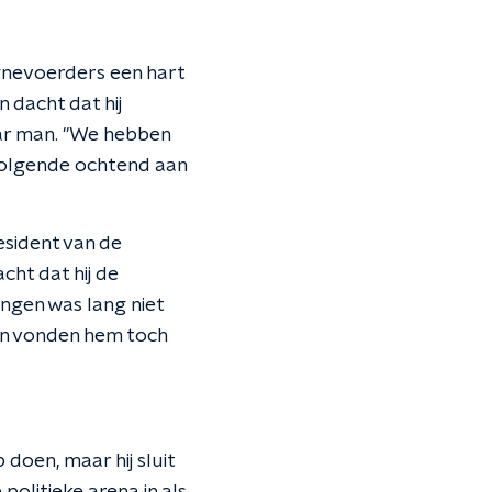
gnevoerders een hart
 dacht dat hij
ar man. "We hebben
e volgende ochtend aan
esident van de
cht dat hij de
ngen was lang niet
sen vonden hem toch
 doen, maar hij sluit