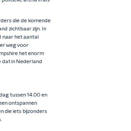
 politieke arena in als
erders die de komende
d zichtbaar zijn. In
l naar het aantal
 ver weg voor
ampshire het enorm
 dat in Nederland
dag tussen 14.00 en
 een ontspannen
 die iets bijzonders
.