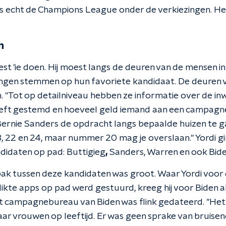
 is echt de Champions League onder de verkiezingen. He
n
st 'ie doen. Hij moest langs de deuren van de mensen
ingen stemmen op hun favoriete kandidaat. De deuren 
. "Tot op detailniveau hebben ze informatie over de in
eeft gestemd en hoeveel geld iemand aan een campagn
ernie Sanders de opdracht langs bepaalde huizen te g
 22 en 24, maar nummer 20 mag je overslaan." Yordi g
didaten op pad:
Buttigieg
,
Sanders, Warren en ook Bide
npak tussen deze kandidaten was groot. Waar Yordi voor
ikte apps op pad werd gestuurd, kreeg hij voor Biden 
het campagnebureau van Biden was flink gedateerd. "Het 
ar vrouwen op leeftijd. Er was geen sprake van bruisen