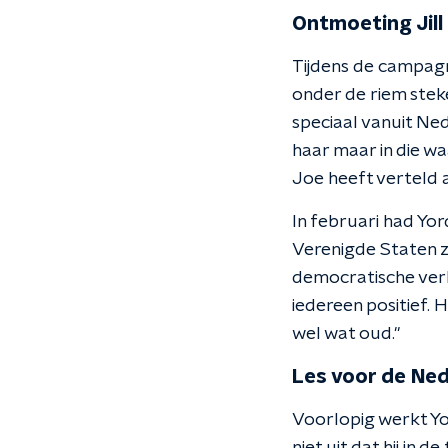
Ontmoeting Jill
Tijdens de campagn
onder de riem steke
speciaal vanuit N
haar maar in die wa
Joe heeft verteld 
In februari had Yo
Verenigde Staten zo
democratische verk
iedereen positief.
wel wat oud."
Les voor de Ne
Voorlopig werkt Yord