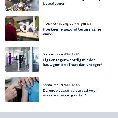
boosdoener
NOS Met het Oog op Morgen
NOS
Hoe keer je gezond terug naar je
werk?
Spraakmakers
KRO-NCRV
Ligt er tegenwoordig minder
kauwgom op straat dan vroeger?
Spraakmakers
KRO-NCRV
Dalende vaccinatiegraad voor
mazelen: hoe erg is dat?