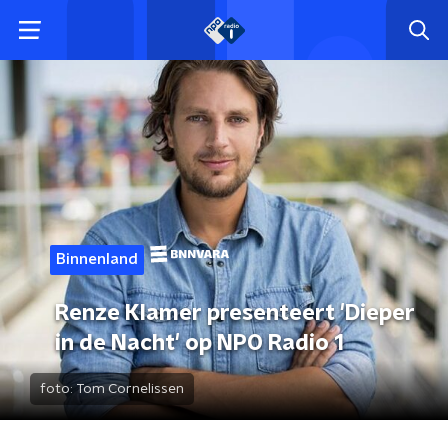
Binnenland
Renze Klamer presenteert 'Dieper
in de Nacht' op NPO Radio 1
foto:
Tom Cornelissen