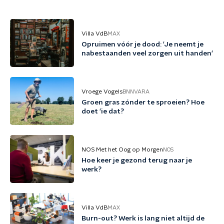
Villa VdB
MAX
Opruimen vóór je dood: 'Je neemt je
nabestaanden veel zorgen uit handen'
Vroege Vogels
BNNVARA
Groen gras zónder te sproeien? Hoe
doet 'ie dat?
NOS Met het Oog op Morgen
NOS
Hoe keer je gezond terug naar je
werk?
Villa VdB
MAX
Burn-out? Werk is lang niet altijd de