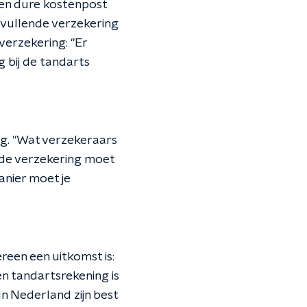
en dure kostenpost
anvullende verzekering
verzekering: "Er
 bij de tandarts
ag. "Wat verzekeraars
ar de verzekering moet
anier moet je
reen een uitkomst is:
n tandartsrekening is
In Nederland zijn best