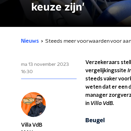
keuze zijn'
Nieuws
Steeds meer voorwaarden voor aanvu
Verzekeraars stel
ma 13 november 2023
vergelijkingssite
I
16:30
steeds vaker voork
weten dat er een d
manager zorgverze
in
Villa VdB.
Beugel
Villa VdB