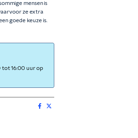
r sommige mensen is
aarvoor ze extra
 een goede keuze is.
tot 16:00 uur op