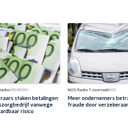
Radio
NOS Radio 1 Journaal
KRO-NCRV
NOS
raars staken betalingen
Meer ondernemers betr
iszorgbedrijf vanwege
fraude door verzekeraa
ardbaar risico