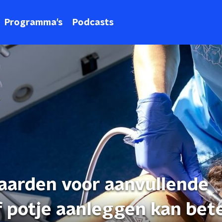
Programma's
Podcasts
aarden voor aanvullende
f potje aanleggen kan bet