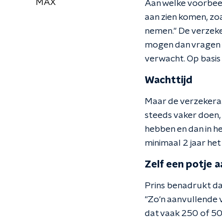
MAX
Aan welke voorbee
aan zien komen, zoa
nemen." De verzeke
mogen dan vragen g
verwacht. Op basis
Wachttijd
Maar de verzekeraa
steeds vaker doen, 
hebben en dan in he
minimaal 2 jaar het
Zelf een potje 
Prins benadrukt da
"Zo'n aanvullende 
dat vaak 250 of 500