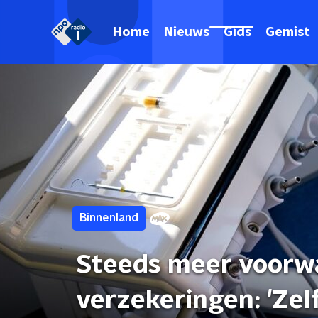
Home
Nieuws
Gids
Gemist
Binnenland
Steeds meer voorw
verzekeringen: 'Zel