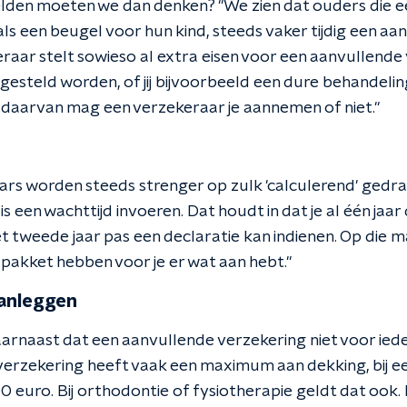
lden moeten we dan denken? "We zien dat ouders die e
ls een beugel voor hun kind, steeds vaker tijdig een a
raar stelt sowieso al extra eisen voor een aanvullende 
esteld worden, of jij bijvoorbeeld een dure behandeling
 daarvan mag een verzekeraar je aannemen of niet."
rs worden steeds strenger op zulk 'calculerend' gedr
is een wachttijd invoeren. Dat houdt in dat je al één ja
t tweede jaar pas een declaratie kan indienen. Op die m
 pakket hebben voor je er wat aan hebt."
aanleggen
arnaast dat een aanvullende verzekering niet voor iede
verzekering heeft vaak een maximum aan dekking, bij ee
 euro. Bij orthodontie of fysiotherapie geldt dat ook. 