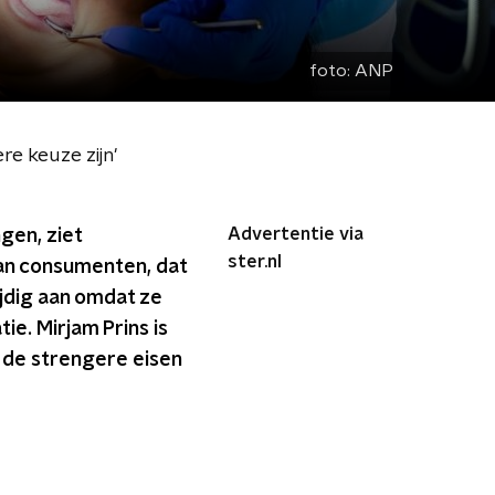
foto:
ANP
e keuze zijn'
Advertentie via
gen, ziet
ster.nl
van consumenten, dat
ijdig aan omdat ze
e. Mirjam Prins is
 de strengere eisen