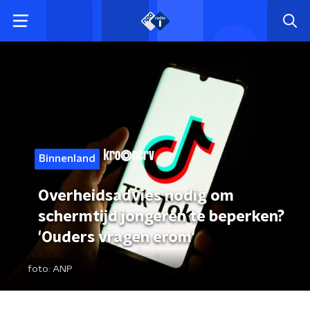
Binnenland
Overheidsadvies nodig om
schermtijd jongeren te beperken?
'Ouders vragen erom'
foto:
ANP