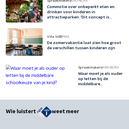
Spraakmakers
KRO-NCRV
Commotie over onbeperkt eten en
drinken voor kinderen in
attractieparken: 'Dit concept is
schadelijk'
Villa VdB
MAX
De zomervakantie laat zien hoe groot
de verschillen tussen kinderen zijn
Spraakmakers
KRO-NCRV
Waar moet je als ouder
op letten bij de
middelbare
schoolkeuze van je
kind?
Wie luistert
weet meer