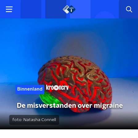
Binnenland
De misverstanden over migraine
foto:
Natasha Connell