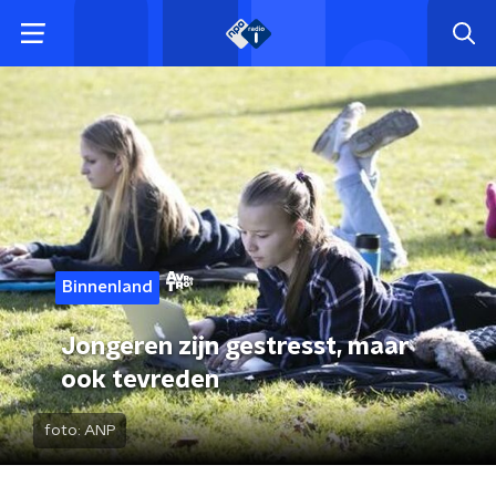
Binnenland
Jongeren zijn gestresst, maar
ook tevreden
foto:
ANP