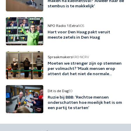
maken na kabinetsval? 'Alweer naar de
stembus is te makkelijk'
NPO Radio 1 Extra
NOS
Hart voor Den Haag pakt veruit
meeste zetels in Den Haag
Spraakmakers
KRO-NCRV
Moeten we strenger zijn op stemmen
per volmacht? 'Maak mensen erop
attent dat het niet de normale
procedure is'
Dit is de Dag
EO
Ruzie bij BBB: 'Rechtse mensen
onderschatten hoe moeilijk het is om
een partij te starten'