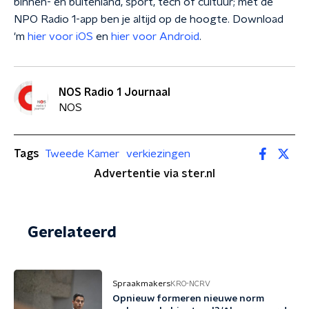
binnen- en buitenland, sport, tech of cultuur; met de
NPO Radio 1-app ben je altijd op de hoogte. Download
'm
hier voor iOS
en
hier voor Android
.
NOS Radio 1 Journaal
NOS
Tags
Tweede Kamer
verkiezingen
Advertentie via ster.nl
Gerelateerd
Spraakmakers
KRO-NCRV
Opnieuw formeren nieuwe norm