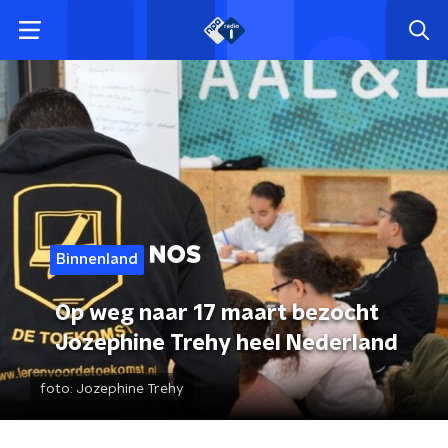
Binnenland
Op weg naar 17 maart bezocht
Jozephine Trehy heel Nederland
foto:
Jozephine Trehy