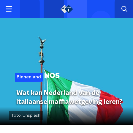
Binnenland
Wat kan Nederland van de
Italiaanse maffiawetgeving leren?
foto:
Unsplash