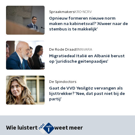
Spraakmakers
KRO-NCRV
Opnieuw formeren nieuwe norm
maken na kabinetsval? 'Alweer naar de
stembus is te makkelijk'
De Rode Draad
BNNVARA
Migratiedeal Italië en Albanië berust
op 'juridische geitenpaadjes'
De Spindoctors
Gaat de VVD Yesilgöz vervangen als
lijsttrekker? 'Nee, dat past niet bij de
partij'
Wie luistert
weet meer