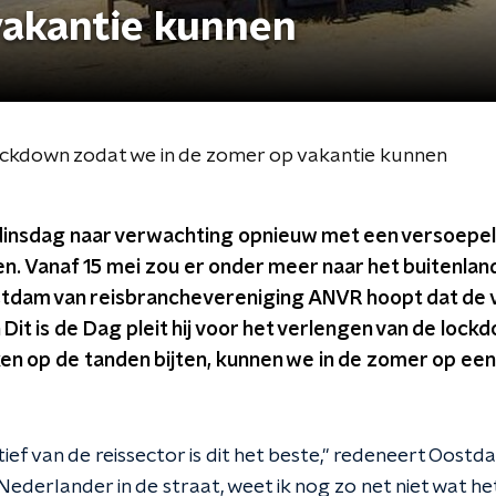
vakantie kunnen
ockdown zodat we in de zomer op vakantie kunnen
dinsdag naar verwachting opnieuw met een versoepel
. Vanaf 15 mei zou er onder meer naar het buitenla
tdam van reisbranchevereniging ANVR hoopt dat de v
 Dit is de Dag pleit hij voor het verlengen van de lock
en op de tanden bijten, kunnen we in de zomer op ee
ief van de reissector is dit het beste," redeneert Oostda
Nederlander in de straat, weet ik nog zo net niet wat het