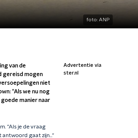
foto:
ANP
Advertentie via
ing van de
ster.nl
nd gereisd mogen
ersoepelingen niet
down: "Als we nu nog
n goede manier naar
m. "Als je de vraag
 antwoord gaat zijn..."