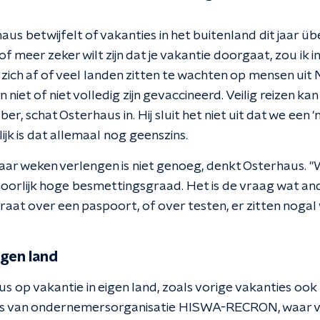
us betwijfelt of vakanties in het buitenland dit jaar ü
in of meer zeker wilt zijn dat je vakantie doorgaat, zou ik 
 zich af of veel landen zitten te wachten op mensen uit
 niet of niet volledig zijn gevaccineerd. Veilig reizen kan
r, schat Osterhaus in. Hij sluit het niet uit dat we een
ijk is dat allemaal nog geenszins.
ar weken verlengen is niet genoeg, denkt Osterhaus. "W
orlijk hoge besmettingsgraad. Het is de vraag wat an
raat over een paspoort, of over testen, er zitten noga
igen land
dus op vakantie in eigen land, zoals vorige vakanties o
Dijks van ondernemersorganisatie HISWA-RECRON, waar 