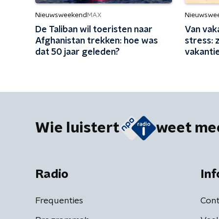
Nieuwsweekend
Nieuwswe
MAX
De Taliban wil toeristen naar
Van vak
Afghanistan trekken: hoe was
stress: 
dat 50 jaar geleden?
vakanti
Wie luistert
weet me
Radio
Inf
Frequenties
Cont