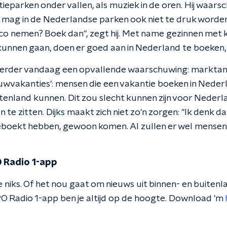
ieparken onder vallen, als muziek in de oren. Hij waar
Het mag in de Nederlandse parken ook niet te druk worden
risico nemen? Boek dan", zegt hij. Met name gezinnen met 
 kunnen gaan, doen er goed aan in Nederland te boeken, 
der vandaag een opvallende waarschuwing: marktana
uwvakanties': mensen die een vakantie boeken in Neder
itenland kunnen. Dit zou slecht kunnen zijn voor Neder
te zitten. Dijks maakt zich niet zo'n zorgen: "Ik denk
eboekt hebben, gewoon komen. Al zullen er wel mensen 
 Radio 1-app
 niks. Of het nou gaat om nieuws uit binnen- en buitenla
O Radio 1-app ben je altijd op de hoogte. Download 'm