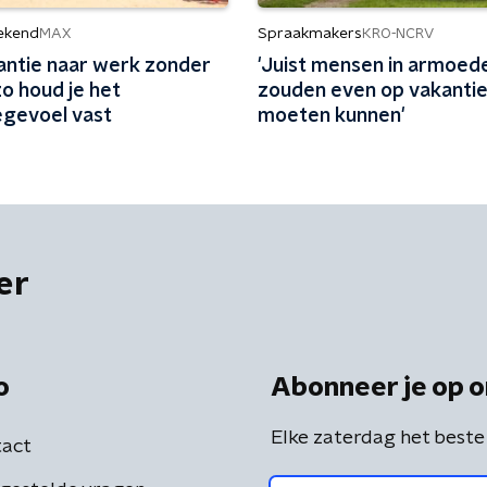
ekend
Spraakmakers
MAX
KRO-NCRV
antie naar werk zonder
'Juist mensen in armoed
zo houd je het
zouden even op vakanti
egevoel vast
moeten kunnen'
er
o
Abonneer je op o
Elke zaterdag het beste
act