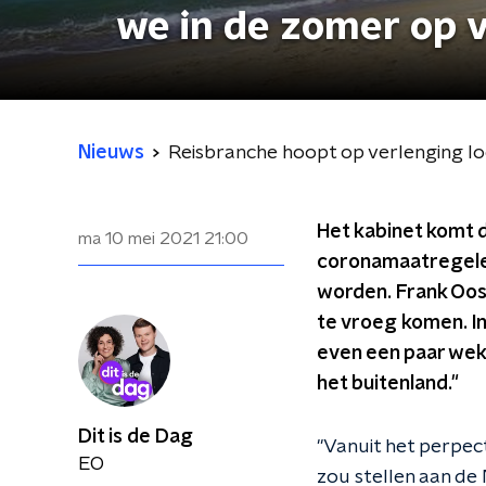
we in de zomer op 
Nieuws
Reisbranche hoopt op verlenging l
Het kabinet komt 
ma 10 mei 2021
21:00
coronamaatregelen
worden. Frank Oos
te vroeg komen. In
even een paar wek
het buitenland."
Dit is de Dag
"Vanuit het perpect
EO
zou stellen aan de 