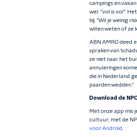
campings en vakant
wel: "vol is vol". 
bij. "Wil je weinig 
willen weten of ze
ABN AMRO deed eer
spraken van 'schad
ze niet naar het bu
annuleringen komen 
die in Nederland g
paarden wedden."
Download de NPO
Met onze app mis je
cultuur; met de NP
voor Android
.