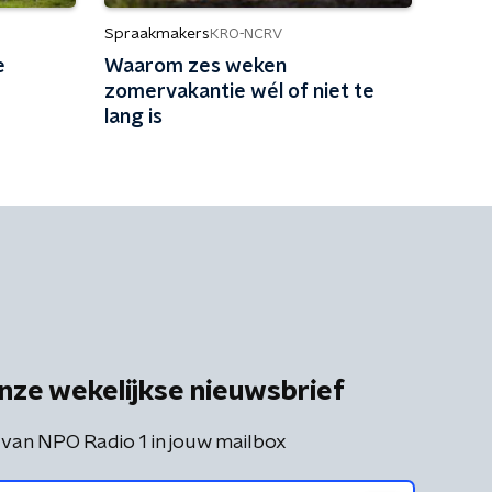
Spraakmakers
KRO-NCRV
e
Waarom zes weken
e
zomervakantie wél of niet te
lang is
nze wekelijkse nieuwsbrief
 van NPO Radio 1 in jouw mailbox