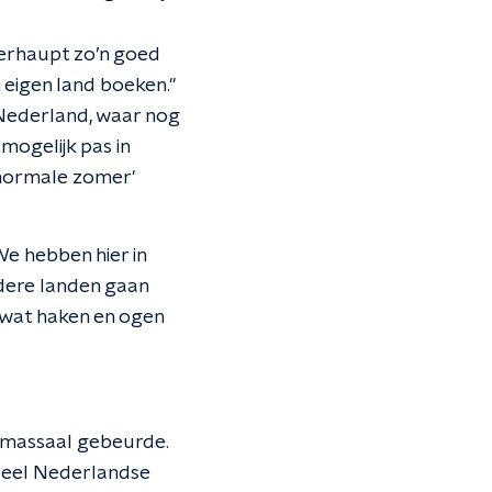
berhaupt zo’n goed
in eigen land boeken."
 Nederland, waar nog
 mogelijk pas in
 'normale zomer'
e hebben hier in
dere landen gaan
l wat haken en ogen
ok massaal gebeurde.
veel Nederlandse