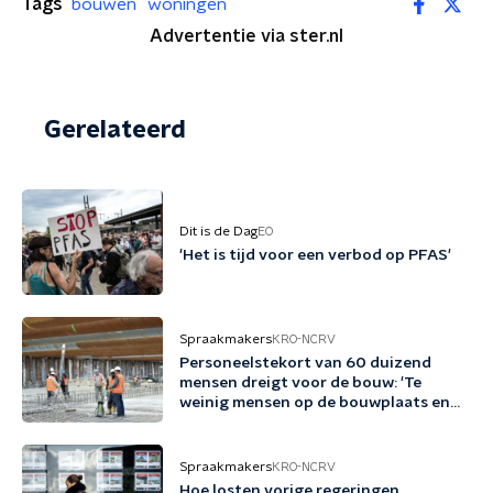
Tags
bouwen
woningen
Advertentie via ster.nl
Gerelateerd
Dit is de Dag
EO
'Het is tijd voor een verbod op PFAS'
Spraakmakers
KRO-NCRV
Personeelstekort van 60 duizend
mensen dreigt voor de bouw: 'Te
weinig mensen op de bouwplaats en
op kantoor'
Spraakmakers
KRO-NCRV
Hoe losten vorige regeringen