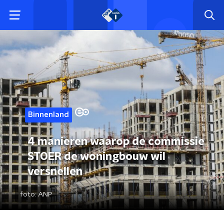
Binnenland
4 manieren waarop de commissie
STOER de woningbouw wil
versnellen
foto:
ANP