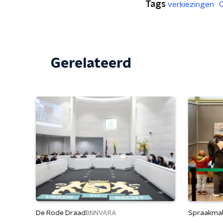
Tags
verkiezingen
C
Gerelateerd
De Rode Draad
Spraakma
BNNVARA