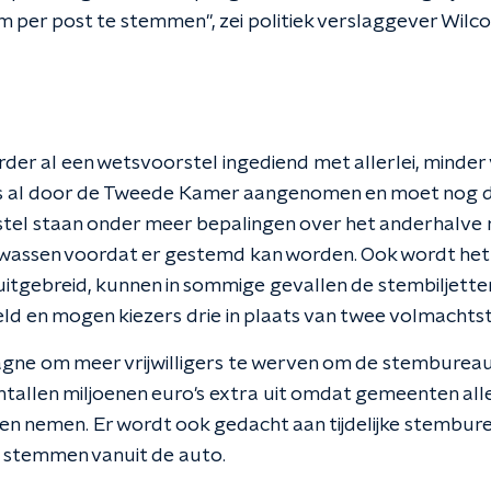
 per post te stemmen", zei politiek verslaggever Wilc
rder al een wetsvoorstel ingediend met allerlei, minder
is al door de Tweede Kamer aangenomen en moet nog 
stel staan onder meer bepalingen over het anderhalve
wassen voordat er gestemd kan worden. Ook wordt het
tgebreid, kunnen in sommige gevallen de stembiljette
ld en mogen kiezers drie in plaats van twee volmacht
gne om meer vrijwilligers te werven om de stemburea
ntallen miljoenen euro's extra uit omdat gemeenten alle
 nemen. Er wordt ook gedacht aan tijdelijke stembure
 stemmen vanuit de auto.