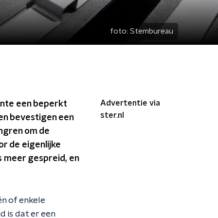
foto:
Stembureau
Advertentie via
ente een beperkt
ster.nl
en bevestigen een
longren om de
r de eigenlijke
 meer gespreid, en
én of enkele
 is dat er een