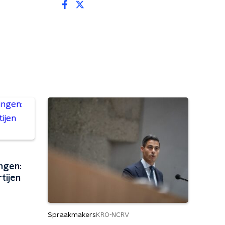
ngen:
tijen
Spraakmakers
KRO-NCRV