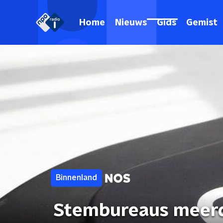
Home
Nieuws
Gids
Gemist
Binnenland
Stembureaus meerd