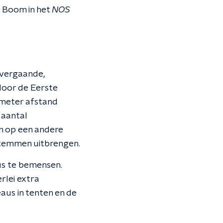
o Boom in het
NOS
 vergaande,
door de Eerste
 meter afstand
 aantal
n op een andere
stemmen uitbrengen.
us te bemensen.
rlei extra
aus in tenten en de