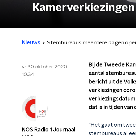
Kamerverkiezingen
Nieuws
Stembureaus meerdere dagen open 
Bij de Tweede Kam
vr 30 oktober 2020
aantal stembureau
10:34
bericht uit de Volk
verkiezingen coron
verkiezingsdatum 
dat is in tijden van
"Het gaat om twee 
NOS Radio 1 Journaal
stembureaus al een