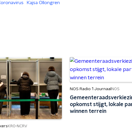
oronavirus
Kajsa Ollongren
NOS Radio 1 Journaal
NOS
Gemeenteraadsverkiezi
opkomst stijgt, lokale par
winnen terrein
kers
KRO-NCRV