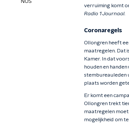
NOS
verruiming komt om
Radio 1 Journaal
.
Coronaregels
Ollongren heeft ee
maatregelen. Dat 
Kamer. In dat voor
houden en handen 
stembureauleden ui
plaats worden gete
Er komt een campa
Ollongren trekt tie
maatregelen moeten
mogelijkheid om te