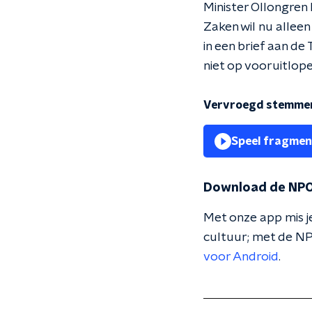
Minister Ollongren 
Zaken wil nu allee
in een brief aan d
niet op vooruitlope
Vervroegd stemme
Speel fragmen
Download de NPO
Met onze app mis je
cultuur; met de NP
voor Android
.