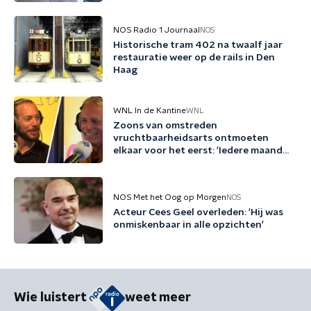
NOS Radio 1 Journaal
NOS
Historische tram 402 na twaalf jaar
restauratie weer op de rails in Den
Haag
WNL In de Kantine
WNL
Zoons van omstreden
vruchtbaarheidsarts ontmoeten
elkaar voor het eerst: 'Iedere maand
familie erbij'
NOS Met het Oog op Morgen
NOS
Acteur Cees Geel overleden: 'Hij was
onmiskenbaar in alle opzichten'
Wie luistert
weet meer