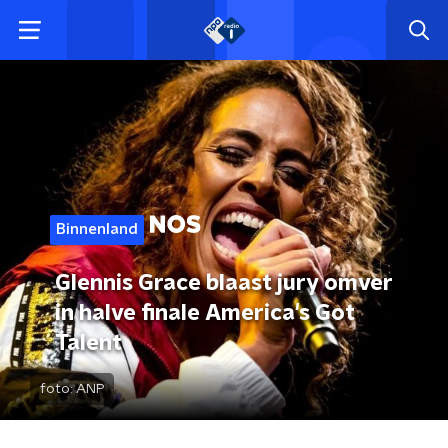
Binnenland
Glennis Grace blaast jury omver
in halve finale America's Got
Talent
foto:
ANP