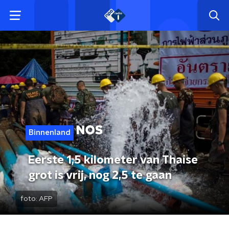
Binnenland
Eerste 1,5 kilometer van Thaise
grot is vrij, nog 2,5 te gaan
foto:
AFP