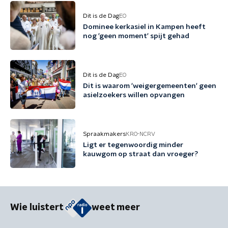
Dit is de Dag
EO
Dominee kerkasiel in Kampen heeft
nog 'geen moment' spijt gehad
Dit is de Dag
EO
Dit is waarom 'weigergemeenten' geen
asielzoekers willen opvangen
Spraakmakers
KRO-NCRV
Ligt er tegenwoordig minder
kauwgom op straat dan vroeger?
Wie luistert
weet meer