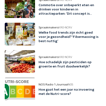
Spraakmakers
KRO-NCRV
Commotie over onbeperkt eten en
drinken voor kinderen in
attractieparken: 'Dit concept is
schadelijk'
Spraakmakers
KRO-NCRV
Welke food trends zijn écht goed
voor je gezondheid? 'Fibermaxxing is
best nuttig'
Spraakmakers
KRO-NCRV
Hoe schadelijk zijn pesticiden op
groente en fruit daadwerkelijk?
NOS Radio 1 Journaal
NOS
Hoe gaat het een jaar na invoering
met de Nutri-score?