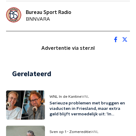
Bureau Sport Radio
BNNVARA
Advertentie via ster.nl
Gerelateerd
WNL In de Kantine
WNL
Serieuze problemen met bruggen en
viaducten in Friesland, maar extra
geld blijft vermoedelijk uit: 'In
Friesland kunnen we niet nog een
jaartje wachten'
Sven op 1 - Zomereditie
WNL