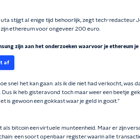
ta stijgt al enige tijd behoorlijk, zegt t
ech-redacteur J
r zijn ethereum voor ongeveer 200 euro.
msung zijn aan het onderzoeken waarvoor je ethereum je 
t af
hoe snel het kan gaan: als ik die niet had verkocht, was 
 Dus ik heb gisteravond toch maar weer een beetje gek
Het is gewoon een gokkast waar je geld in gooit."
 als bitcoin een virtuele munteenheid. Maar er zijn versch
chain: een soort openbaar register waarin alle transact