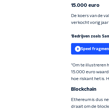
15.000 euro
De koers van de valu
verkocht vorig jaa
'Bedrijven zoals Sa
Speel fragmen
"Om te illustreren 
15.000 euro waard.
hoe riskant het is. 
Blockchain
Ethereum is dus net
draait om de block