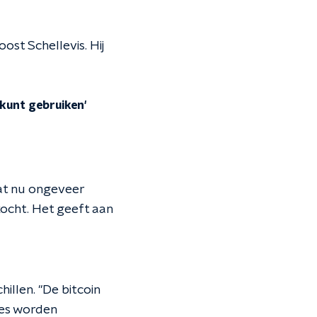
oost Schellevis.
Hij
kunt gebruiken'
dat nu ongeveer
ocht. Het geeft aan
illen. "De bitcoin
ies worden