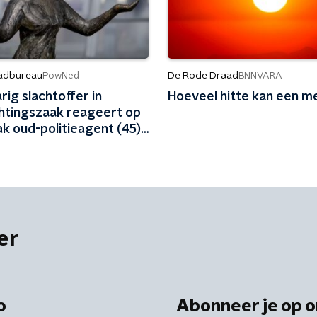
adbureau
De Rode Draad
PowNed
BNNVARA
rig slachtoffer in
Hoeveel hitte kan een m
htingszaak reageert op
ak oud-politieagent (45)
d (48)
er
o
Abonneer je op o