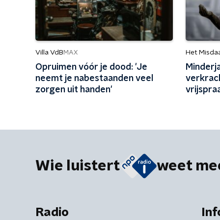
Villa VdB
Het Misda
MAX
Opruimen vóór je dood: 'Je
Minderja
neemt je nabestaanden veel
verkrac
zorgen uit handen'
vrijspra
en vrien
Wie luistert
weet me
Radio
Inf