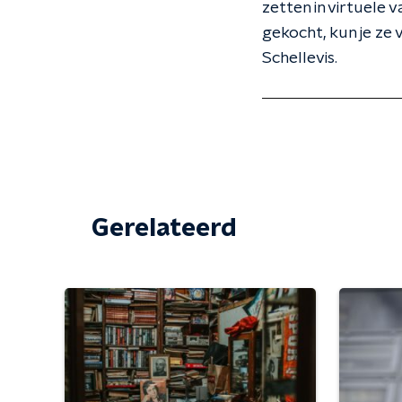
zetten in virtuele v
gekocht, kun je ze 
Schellevis.
Gerelateerd