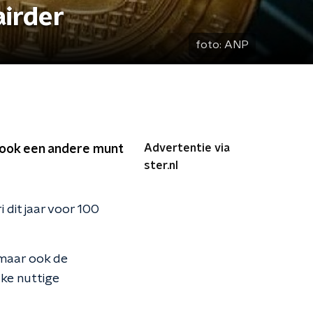
airder
foto:
ANP
Advertentie via
t ook een andere munt
ster.nl
i dit jaar voor 100
 maar ook de
lke nuttige