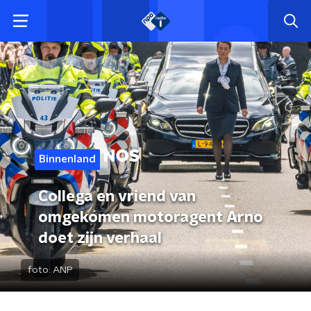
Binnenland
Collega en vriend van
omgekomen motoragent Arno
doet zijn verhaal
foto:
ANP