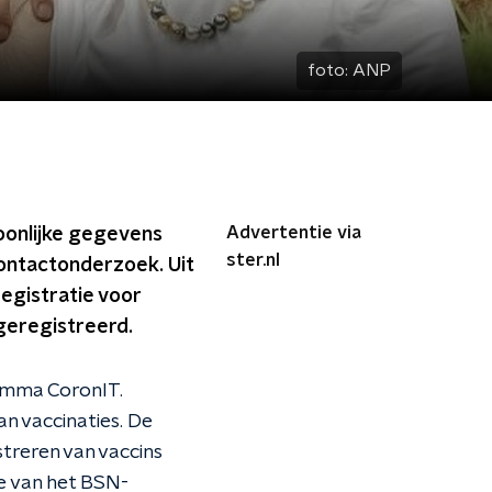
foto:
ANP
Advertentie via
oonlijke gegevens
ster.nl
contactonderzoek. Uit
registratie voor
geregistreerd.
amma CoronIT.
n vaccinaties. De
treren van vaccins
e van het BSN-