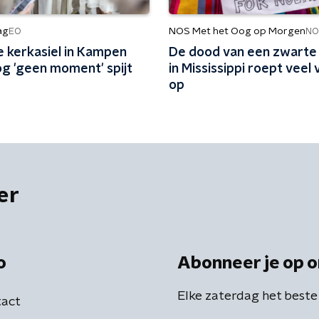
ag
NOS Met het Oog op Morgen
EO
NO
 kerkasiel in Kampen
De dood van een zwarte 
og 'geen moment' spijt
in Mississippi roept veel
op
er
o
Abonneer je op o
Elke zaterdag het beste
act