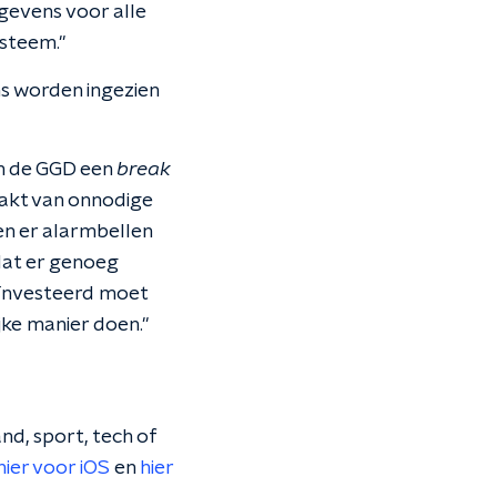
gevens voor alle
steem."
ns worden ingezien
n de GGD een
break
akt van onnodige
n er alarmbellen
dat er genoeg
geïnvesteerd moet
jke manier doen."
nd, sport, tech of
hier voor iOS
en
hier