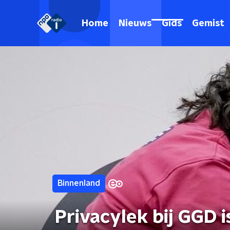
Home
Nieuws
Gids
Gemist
Binnenland
Privacylek bij GGD i