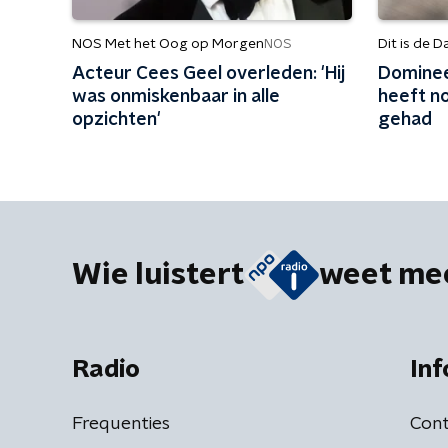
NOS Met het Oog op Morgen
Dit is de D
NOS
Acteur Cees Geel overleden: 'Hij
Dominee
was onmiskenbaar in alle
heeft n
opzichten'
gehad
Wie luistert
weet me
Radio
Inf
Frequenties
Cont