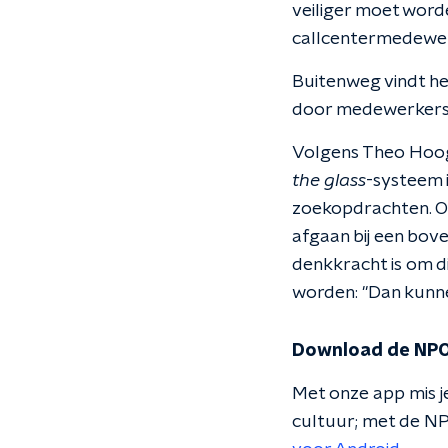
veiliger moet word
callcentermedewerk
Buitenweg vindt he
door medewerkers, z
Volgens Theo Hoog
the glass
-systeem 
zoekopdrachten. O
afgaan bij een bo
denkkracht is om di
worden: "Dan kunne
Download de NPO
Met onze app mis je
cultuur; met de NP