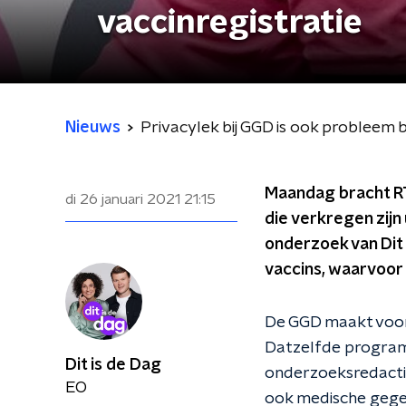
vaccinregistratie
Nieuws
Privacylek bij GGD is ook probleem bi
Maandag bracht RT
di 26 januari 2021
21:15
die verkregen zijn
onderzoek van Dit 
vaccins, waarvoor
De GGD maakt voor
Datzelfde programm
Dit is de Dag
onderzoeksredact
EO
ook medische gegev