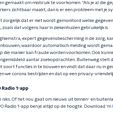
en gemaakt om misbruik te voorkomen: "Als je al die ge
ers zichtbaar maakt, dan is er een probleem met je sy
t zorgelijk dat er niet wordt gemonitord welke gegeve
oals dat volgens haar in ziekenhuizen gebruikelijk is.
hiemstra, expert gegevensbescherming in de zorg, ka
inbouwen, waardoor automatisch melding wordt gema
p die manier kan fraude worden voorkomen. Ook kunne
vengemiddeld aantal zoekopdrachten. Buitenweg stelt 
t soort functies in te bouwen en vindt dat daar nu in 
n we corona bestrijden en dat op een privacy-vriendeli
 Radio 1-app
 niks. Of het nou gaat om nieuws uit binnen- en buitenla
O Radio 1-app ben je altijd op de hoogte. Download 'm