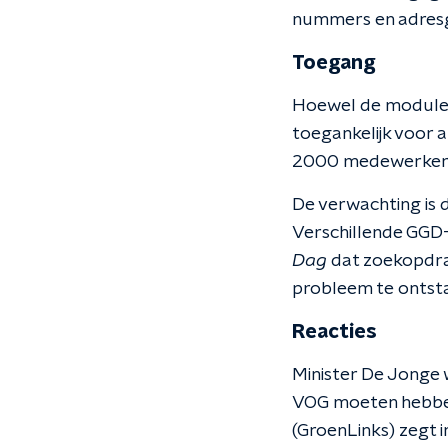
nummers en adresg
Toegang
Hoewel de modules 
toegankelijk voor
2000 medewerkers t
De verwachting is 
Verschillende GGD
Dag
dat zoekopdra
probleem te ontstaa
Reacties
Minister De Jonge
VOG moeten hebben
(GroenLinks) zegt i