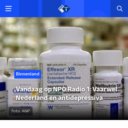
Binnenland
Vandaag op NPO Radio 1: Vaarwel
Nederland en antidepressiva
foto:
ANP