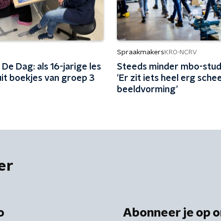
Spraakmakers
KRO-NCRV
De Dag: als 16-jarige les
Steeds minder mbo-stud
uit boekjes van groep 3
'Er zit iets heel erg schee
beeldvorming'
er
o
Abonneer je op o