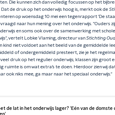
ten. Die kunnen zich dan volledig focussen op het bijbr
 Dat de druk op het onderwijs hoog is, merkt ook de
St
esenteren op woensdag 10 mei een tegenrapport 'De staat
vraagd naar hun mening over het onderwijs. "Ouders zijn
onderwijs en soms ook over de samenwerking met schole
js", vertelt Lobke Vlaming, directeur van
Stichting Ou
 kind niet voldoet aan het beeld van de gemiddelde le
ddeld of ondergemiddeld presteert, zie je het regelmat
oveel druk op het regulier onderwijs; klassen zijn groot en
ig ruimte is om wat extra’s te doen. Hierdoor zien wij d
aar ook niks mee, ga maar naar het speciaal onderwijs."
et de lat in het onderwijs lager? 'Eén van de domste 
en'