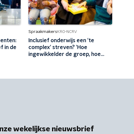
Spraakmakers
KRO-NCRV
enten:
Inclusief onderwijs een 'te
f in de
complex' streven? 'Hoe
ingewikkelder de groep, hoe
meer aanpassingen nodig zijn'
nze wekelijkse nieuwsbrief