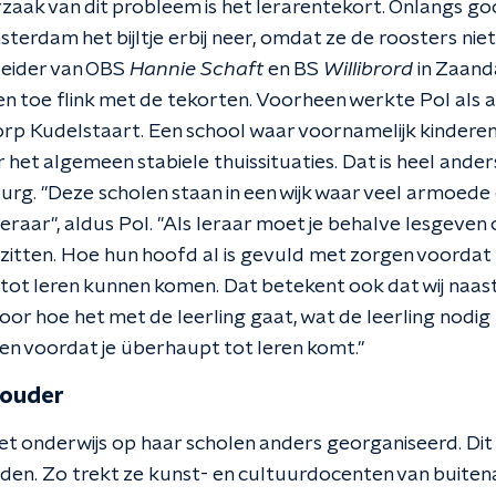
zaak van dit probleem is het lerarentekort. Onlangs goo
sterdam het bijltje erbij neer, omdat ze de roosters nie
leider van OBS
Hannie Schaft
en BS
Willibrord
in Zaanda
 en toe flink met de tekorten. Voorheen werkte Pol als 
dorp Kudelstaart. Een school waar voornamelijk kinder
 het algemeen stabiele thuissituaties. Dat is heel anders
g. "Deze scholen staan in een wijk waar veel armoede en
eraar", aldus Pol. "Als leraar moet je behalve lesgeven
bt zitten. Hoe hun hoofd al is gevuld met zorgen voorda
 tot leren kunnen komen. Dat betekent ook dat wij naas
or hoe het met de leerling gaat, wat de leerling nodig
n voordat je überhaupt tot leren komt."
 ouder
et onderwijs op haar scholen anders georganiseerd. D
den. Zo trekt ze kunst- en cultuurdocenten van buiten