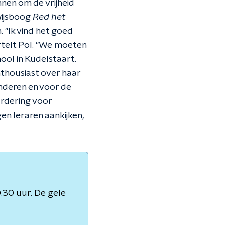
nnen om de vrijheid
wijsboog
Red het
 "Ik vind het goed
vertelt Pol. "We moeten
ool in Kudelstaart.
nthousiast over haar
inderen en voor de
ardering voor
gen leraren aankijken,
.30 uur. De gele