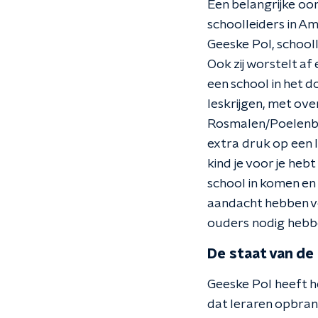
Een belangrijke oor
schoolleiders in Am
Geeske Pol, school
Ook zij worstelt af
een school in het 
leskrijgen, met over
Rosmalen/Poelenbur
extra druk op een l
kind je voor je he
school in komen en
aandacht hebben vo
ouders nodig hebbe
De staat van de
Geeske Pol heeft h
dat leraren opbran