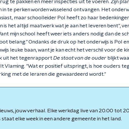
ug te pakken en meer inspecties uit te voeren. Zijn pla
n in te perken worden wisselend ontvangen. Het onder
siast, maar schoolleider Pol heeft zo haar bedenkingen.
een is het altijd maatwerk wat je aan het leveren bent", 
ant mijn school heeft weer iets anders nodig dan de sch
oot belang." Ondanks de druk op het onderwijs is Pol e
nwijs leuke baan, want je kan echt het verschil voor de k
k uit het tegenrapport
De staat van de ouder
blijkt wa
lt Vlaming. "Wat er positief uitspringt, is hoe ouders te
king met de leraren die gewaardeerd wordt."
euws, jouw verhaal. Elke werkdag live van 20.00 tot 20
staat elke week in een andere gemeente in het land.