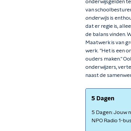
onderwijsgelden ter
van schoolbesture
onderwijs
is enthou
dat er regie is, all
de balans vinden. W
Maatwerk is van gr
werk. "Het is een o
ouders maken." Oo
onderwijzers, verte
naast de samenwer
5 Dagen
5 Dagen: Jouw ni
NPO Radio 1-bus 