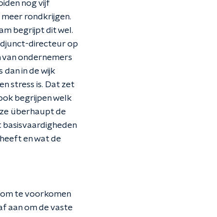
iden nog vijf
t meer rondkrijgen.
m begrijpt dit wel.
adjunct-directeur op
en van ondernemers
 dan in de wijk
 stress is. Dat zet
 ook begrijpen welk
t ze überhaupt de
t basisvaardigheden
 heeft en wat de
it om te voorkomen
af aan om de vaste