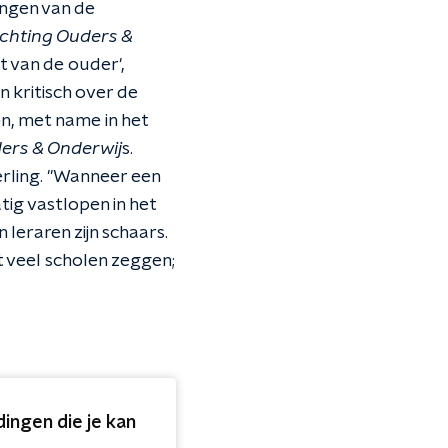
engen van de
ichting Ouders &
 van de ouder',
 kritisch over de
n, met name in het
ders & Onderwij
s.
erling. "Wanneer een
ig vastlopen in het
 leraren zijn schaars.
at veel scholen zeggen;
dingen die je kan