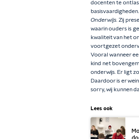
docenten te ontlas
basisvaardigheden.
Onderwijs
. Zij pr
waarin ouders is ge
kwaliteit van het 
voortgezet onderwi
Vooral wanneer een
kind net bovengemi
onderwijs. Er ligt z
Daardoor is er wein
sorry, wij kunnen d
Lees ook
Mo
do