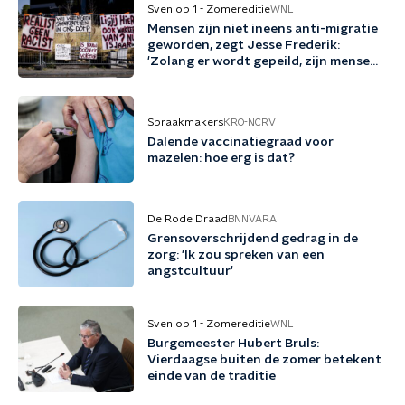
Sven op 1 - Zomereditie
WNL
Mensen zijn niet ineens anti-migratie
geworden, zegt Jesse Frederik:
'Zolang er wordt gepeild, zijn mensen
tegen migratie'
Spraakmakers
KRO-NCRV
Dalende vaccinatiegraad voor
mazelen: hoe erg is dat?
De Rode Draad
BNNVARA
Grensoverschrijdend gedrag in de
zorg: 'Ik zou spreken van een
angstcultuur'
Sven op 1 - Zomereditie
WNL
Burgemeester Hubert Bruls:
Vierdaagse buiten de zomer betekent
einde van de traditie