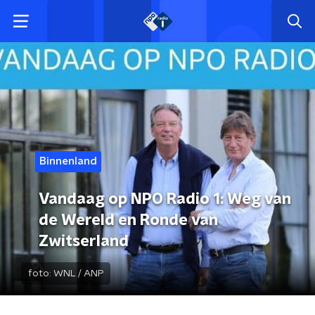
Binnenland
Vandaag op NPO Radio 1: Weg van
de Wereld en Ronde van
Zwitserland
foto:
WNL / ANP