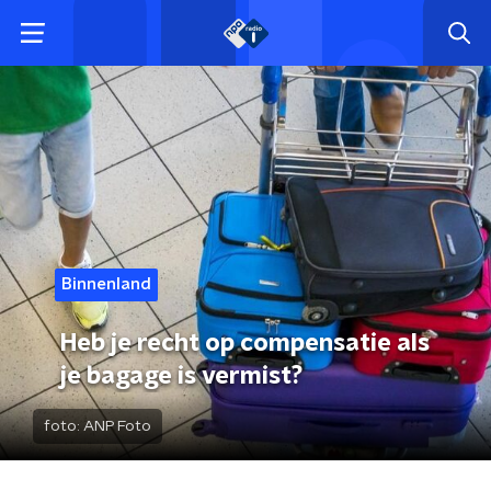
Binnenland
Heb je recht op compensatie als
je bagage is vermist?
foto:
ANP Foto