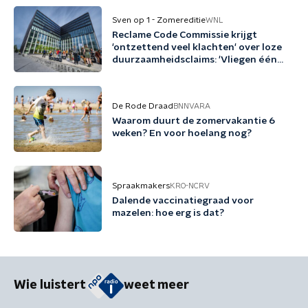
Sven op 1 - Zomereditie
WNL
Reclame Code Commissie krijgt
'ontzettend veel klachten' over loze
duurzaamheidsclaims: 'Vliegen één
keer per jaar met biobrandstof'
De Rode Draad
BNNVARA
Waarom duurt de zomervakantie 6
weken? En voor hoelang nog?
Spraakmakers
KRO-NCRV
Dalende vaccinatiegraad voor
mazelen: hoe erg is dat?
Wie luistert
weet meer