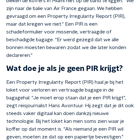
bleken de koffers in Miami niet op de band te liggen. "We
zijn naar de balie van Air France gegaan. We hebben
gevraagd om een Property Irregularity Report (PIR),
maar dat kregen we niet." Een PIR is een
schadeformulier voor missende, vertraagde of
beschadigde bagage. "Er werd gezegd dat we alle
bonnen moesten bewaren zodat we die later konden
declareren."
Wat doe je als je geen PIR krijgt?
Een Property Irregularity Report (PIR) haal je bij het
loket voor verloren en vertraagde bagage in de
bagagehal. "Je moet erop staan dat je een PIR krijgt",
zegt reisjournalist Hans Avontuur. Hij zegt dat je dit ook
steeds vaker digitaal kan doen dankzij nieuwe
technologie. Bij het loket kan men soms zien waar je
koffer op dat moment is. "Als niemand je een PIR wil
geven, moeten ze dat op een papiertje bevestigen."