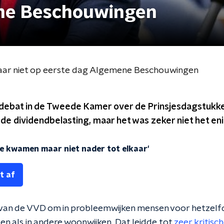
ne Beschouwingen
lkaar niet op eerste dag Algemene Beschouwingen
e debat in de Tweede Kamer over de Prinsjesdagstukke
 de dividendbelasting, maar het was zeker niet het e
tie kwamen maar niet nader tot elkaar'
t af
 van de VVD om in probleemwijken mensen voor hetzelfd
en als in andere woonwijken. Dat leidde tot
zeer kritisc