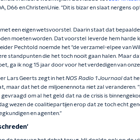
A, D66 en ChristenUnie. "Dit is bizar en slaat nergens o
t een eigen wetsvoorstel. Daarin staat dat bepaalde i
den moeten worden. Dat voorstel leverde hem harde kr
eider Pechtold noemde het "de verzamel-elpee van Wi
ere standpunten die het toch nooit gaan halen. Maar dat
oet, ga ik nog 15 jaar door voor het verdedigen van onze v
er Lars Geerts zegt in het
NOS Radio 1 Journaal
dat he
at, maar dat het de miljoenennota niet zal veranderen. 
e gevraagd om al het geld dat na de crisis is binnengek
dag wezen de coalitiepartijen erop dat ze toch echt ge
eegkundigen en agenten."
schreden'