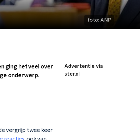
foto:
ANP
Advertentie via
n ging het veel over
ster.nl
nige onderwerp.
e vergrijp twee keer
he reacties
, ook van