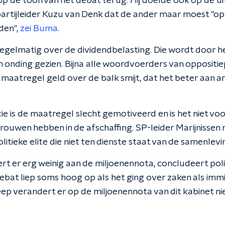
 de toon van het debat terug. Hij doelde ook op de ui
artijleider Kuzu van Denk dat de ander maar moest "opro
den",
zei Buma
.
regelmatig over de dividendbelasting. Die wordt door h
n onding gezien. Bijna alle woordvoerders van oppositie
 maatregel geld over de balk smijt, dat het beter aan 
e is de maatregel slecht gemotiveerd en is het niet voo
rouwen hebben in de afschaffing. SP-leider Marijnissen
itieke elite die niet ten dienste staat van de samenlevi
ert er erg weinig aan de miljoenennota, concludeert pol
ebat liep soms hoog op als het ging over zaken als immig
ep verandert er op de miljoenennota van dit kabinet nie