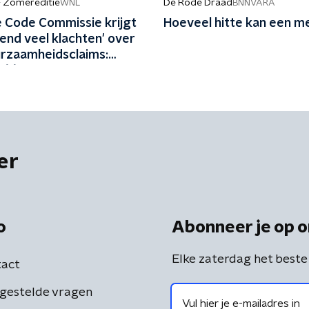
- Zomereditie
De Rode Draad
WNL
BNNVARA
 Code Commissie krijgt
Hoeveel hitte kan een m
end veel klachten' over
urzaamheidsclaims:
 één keer per jaar met
dstof'
er
o
Abonneer je op o
Elke zaterdag het beste
act
gestelde vragen