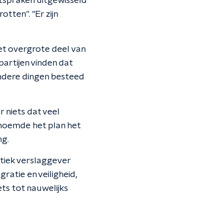
tspraken uitgewisseld
tten". "Er zijn
et overgrote deel van
partijen vinden dat
andere dingen besteed
r niets dat veel
 noemde het plan het
ng.
itiek verslaggever
ratie en veiligheid,
ts tot nauwelijks