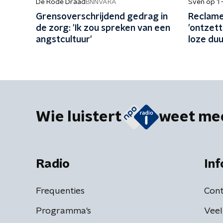
De Rode Draad
Sven op 1 
BNNVARA
Grensoverschrijdend gedrag in
Reclame
de zorg: 'Ik zou spreken van een
'ontzett
angstcultuur'
loze du
'Vliegen
biobran
Wie luistert
weet me
Radio
Inf
Frequenties
Cont
Programma's
Veel