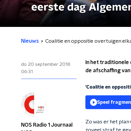
eerste dag Algeme
Nieuws
Coalitie en oppositie overtuigen e
In het traditionel
do 20 september 2018
de afschaffing van
06:31
'Coalitie en opposi
Speel fragmen
Zo was er het plan
NOS Radio 1 Journaal
zoveel straf te gev