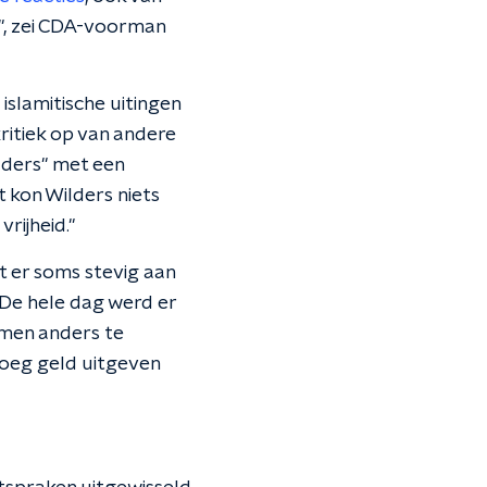
p", zei CDA-voorman
slamitische uitingen
itiek op van andere
lders" met een
 kon Wilders niets
rijheid."
t er soms stevig aan
"De hele dag werd er
omen anders te
noeg geld uitgeven