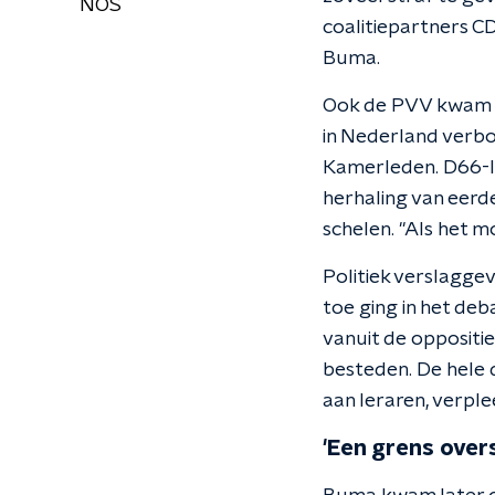
NOS
coalitiepartners CD
Buma.
Ook de PVV kwam me
in Nederland verbo
Kamerleden. D66-l
herhaling van eerd
schelen. "Als het m
Politiek verslaggev
toe ging in het deb
vanuit de oppositi
besteden. De hele 
aan leraren, verpl
'Een grens over