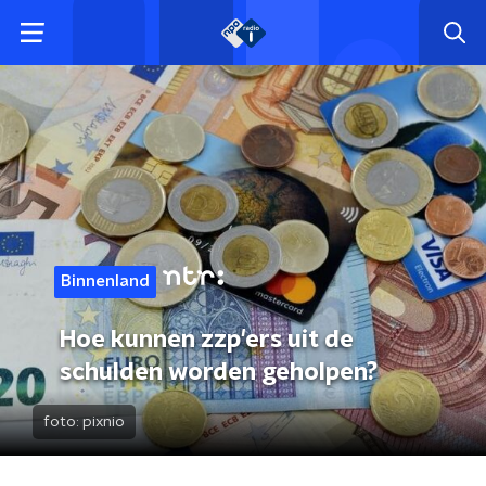
Binnenland
Hoe kunnen zzp'ers uit de
schulden worden geholpen?
foto:
pixnio