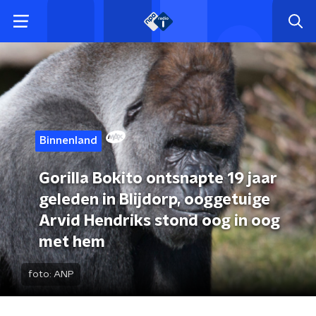
Binnenland
Gorilla Bokito ontsnapte 19 jaar
geleden in Blijdorp, ooggetuige
Arvid Hendriks stond oog in oog
met hem
foto:
ANP