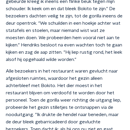
gebeurde kreeg ik ineens een flinke beuk tegen mijn
schouder. Ik keek om en dat bleek Bokito te zijn." De
bezoekers dachten veilig te zijn, tot de gorilla ineens de
deur opentrok. "We schuilden in een hoekje achter wat
statafels en stoelen, maar niemand wist wat ze
moesten doen. We probeerden hem vooral niet aan te
kijken." Hendriks besloot na even wachten toch te gaan
kijken en zag de aap zitten. "Hij liep rustig rond, het leek
alsof hij opgehaald wilde worden."
Alle bezoekers in het restaurant waren gevlucht naar
afgesloten ruimtes, waardoor het gezin alleen
achterbleef met Bokito. Het dier moest in het
restaurant blijven om verdoofd te worden door het
personeel. Toen de gorilla weer richting de uitgang liep,
probeerde het gezin stilletjes te ontsnappen via de
nooduitgang. "Ik drukte de hendel naar beneden, maar
de deur bleek gebarricadeerd door gevluchte
bezoekers. Toen dacht ik: als hij ons nu ziet en gaat