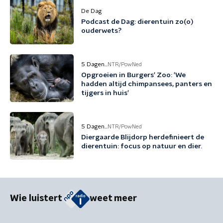
De Dag
Podcast de Dag: dierentuin zo(o)
ouderwets?
5 Dagen...
NTR/PowNed
Opgroeien in Burgers' Zoo: 'We
hadden altijd chimpansees, panters en
tijgers in huis'
5 Dagen...
NTR/PowNed
Diergaarde Blijdorp herdefinieert de
dierentuin: focus op natuur en dier.
Wie luistert
weet meer