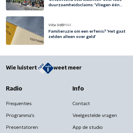
duurzaamheidsclaims: 'Vliegen één
keer per jaar met biobrandstof'
Villa VdB
MAX
Familieruzie om een erfenis? 'Het gaat
zelden alleen over geld'
Wie luistert
weet meer
Radio
Info
Frequenties
Contact
Programma's
Veelgestelde vragen
Presentatoren
App de studio