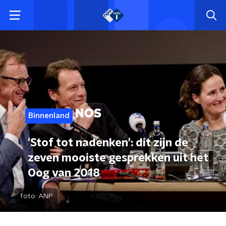
Binnenland
'Stof tot nadenken': dit zijn de
zeven mooiste gesprekken uit het
Oog van 2018
foto:
ANP