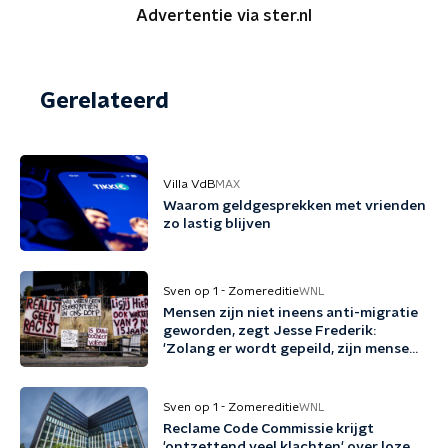
Advertentie via ster.nl
Gerelateerd
Villa VdB
MAX
Waarom geldgesprekken met vrienden
zo lastig blijven
Sven op 1 - Zomereditie
WNL
Mensen zijn niet ineens anti-migratie
geworden, zegt Jesse Frederik:
'Zolang er wordt gepeild, zijn mensen
tegen migratie'
Sven op 1 - Zomereditie
WNL
Reclame Code Commissie krijgt
'ontzettend veel klachten' over loze