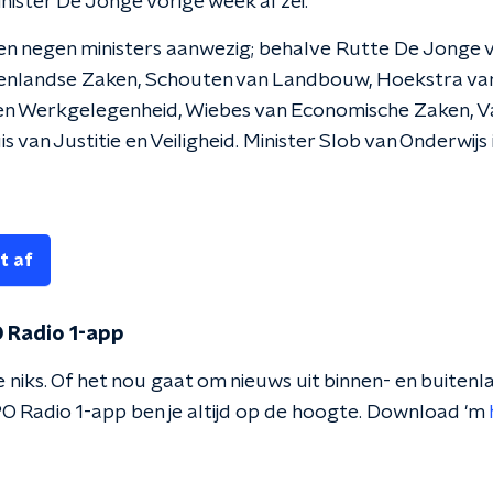
nister De Jonge vorige week al zei.
ren negen ministers aanwezig; behalve Rutte De Jonge 
nenlandse Zaken, Schouten van Landbouw, Hoekstra van
 en Werkgelegenheid, Wiebes van Economische Zaken, V
 van Justitie en Veiligheid. Minister Slob van Onderwijs 
t af
 Radio 1-app
 niks. Of het nou gaat om nieuws uit binnen- en buitenla
O Radio 1-app ben je altijd op de hoogte. Download 'm