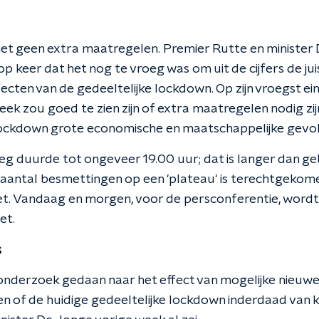
et geen extra maatregelen. Premier Rutte en minister
 keer dat het nog te vroeg was om uit de cijfers de jui
ecten van de gedeeltelijke lockdown. Op zijn vroegst ei
ek zou goed te zien zijn of extra maatregelen nodig zij
lockdown grote economische en maatschappelijke gevol
g duurde tot ongeveer 19.00 uur; dat is langer dan gebr
 aantal besmettingen op een 'plateau' is terechtgekomen
et. Vandaag en morgen, voor de persconferentie, word
et.
s
onderzoek gedaan naar het effect van mogelijke nieuw
 of de huidige gedeeltelijke lockdown inderdaad van kr