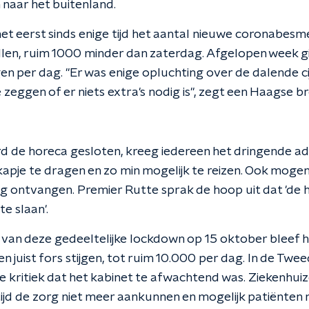
 naar het buitenland.
et eerst sinds enige tijd het aantal nieuwe coronabesme
len, ruim 1000 minder dan zaterdag. Afgelopen week 
 per dag. "Er was enige opluchting over de dalende cij
zeggen of er niets extra's nodig is", zegt een Haagse 
 de horeca gesloten, kreeg iedereen het dringende adv
pje te dragen en zo min mogelijk te reizen. Ook moge
g ontvangen. Premier Rutte sprak de hoop uit dat 'de
te slaan'.
 van deze gedeeltelijke lockdown op 15 oktober bleef 
 juist fors stijgen, tot ruim 10.000 per dag. In de Tw
e kritiek dat het kabinet te afwachtend was. Ziekenhu
tijd de zorg niet meer aankunnen en mogelijk patiënten