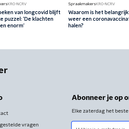
kers
Spraakmakers
KRO-NCRV
KRO-NCRV
eken van longcovid blijft
Waarom is het belangrij
e puzzel: 'De klachten
weer een coronavaccinat
len enorm'
halen?
er
o
Abonneer je op o
Elke zaterdag het beste
act
gestelde vragen