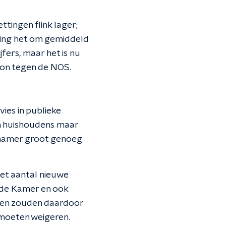
ttingen flink lager;
ging het om gemiddeld
fers, maar het is nu
bron tegen de NOS.
ies in publieke
n huishoudens maar
 hamer groot genoeg
het aantal nieuwe
eede Kamer en ook
izen zouden daardoor
 moeten weigeren.