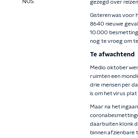
NOS
gezegd over reizen
Gisteren was voor h
8640 nieuwe geval
10.000 besmettingen
nog te vroeg om te 
Te afwachtend
Medio oktober werd
ruimten een mondka
drie mensen per da
is om het virus plat 
Maar na het ingaan
coronabesmettingen
daarbuiten klonk d
binnen afzienbare 