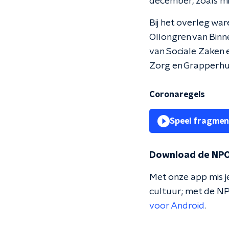
december, zoals mi
Bij het overleg wa
Ollongren van Bin
van Sociale Zaken
Zorg en Grapperhuis
Coronaregels
Speel fragmen
Download de NPO
Met onze app mis je
cultuur; met de NP
voor Android
.