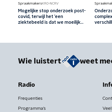
Spraakmakers
Spraakma
KRO-NCRV
Mogelijke stop onderzoek post-
Onderzo
covid, terwijl het 'een
complex
ziektebeeld is dat we moeilijk
verschil
kunnen begrijpen'
Wie luistert
weet me
Radio
Inf
Frequenties
Cont
Programma's
Veel