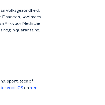
van Volksgezondheid,
 Financiën, Koolmees
an Ark voor Medische
is nog in quarantaine.
nd, sport, tech of
hier voor iOS
en
hier