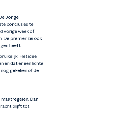
 De Jonge
ste conclusies te
nd vorige week of
n. De premier zei ook
gen heeft.
uikelijk. Het idee
 en dat er een lichte
t nog gekeken of de
e maatregelen. Dan
acht blijft tot