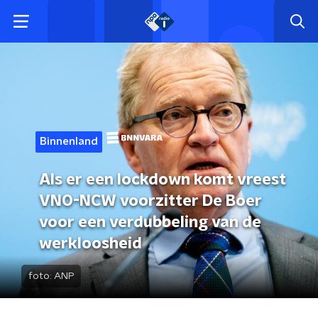
Binnenland
Als er een lockdown komt vreest
VNO-NCW voorzitter De Boer
voor een verdubbeling van de
werkloosheid
foto:
ANP