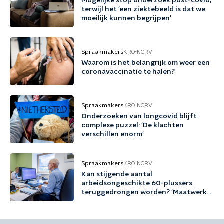
Mogelijke stop onderzoek post-covid,
terwijl het 'een ziektebeeld is dat we
moeilijk kunnen begrijpen'
Spraakmakers
KRO-NCRV
Waarom is het belangrijk om weer een
coronavaccinatie te halen?
Spraakmakers
KRO-NCRV
Onderzoeken van longcovid blijft
complexe puzzel: 'De klachten
verschillen enorm'
Spraakmakers
KRO-NCRV
Kan stijgende aantal
arbeidsongeschikte 60-plussers
teruggedrongen worden? 'Maatwerk
is nodig'