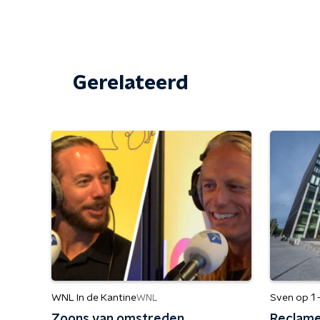
Gerelateerd
WNL In de Kantine
Sven op 1 
WNL
Zoons van omstreden
Reclame