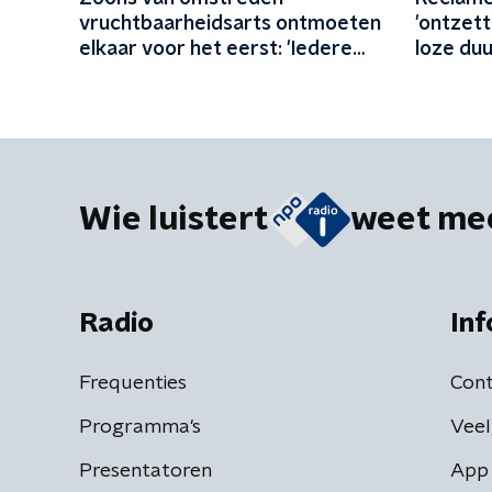
vruchtbaarheidsarts ontmoeten
'ontzett
elkaar voor het eerst: 'Iedere
loze du
maand familie erbij'
'Vliegen
biobran
Wie luistert
weet me
Radio
Inf
Frequenties
Cont
Programma's
Veel
Presentatoren
App 