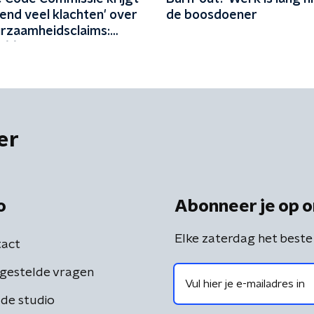
end veel klachten' over
de boosdoener
urzaamheidsclaims:
 één keer per jaar met
dstof'
er
o
Abonneer je op o
Elke zaterdag het beste
act
gestelde vragen
de studio