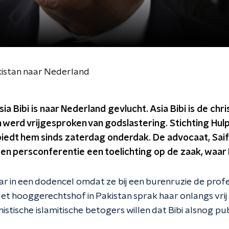
kistan naar Nederland
a Bibi is naar Nederland gevlucht. Asia Bibi is de chri
n werd vrijgesproken van godslastering. Stichting Hu
biedt hem sinds zaterdag onderdak. De advocaat, Saif
en persconferentie een toelichting op de zaak, waar N
 jaar in een dodencel omdat ze bij een burenruzie de p
et hooggerechtshof in Pakistan sprak haar onlangs vri
istische islamitische betogers willen dat Bibi alsnog pub