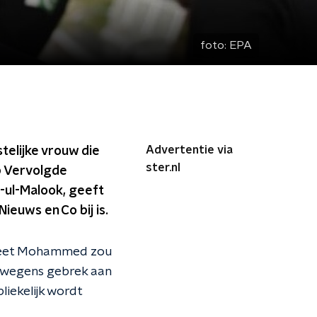
foto:
EPA
Advertentie via
stelijke vrouw die
ster.nl
lp Vervolgde
-ul-Malook, geeft
ieuws en Co bij is.
rofeet Mohammed zou
j wegens gebrek aan
liekelijk wordt