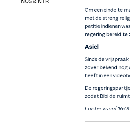
NOS & NTR
Om een einde te ma
met de streng reli
petitie indienen w
regering bereid te z
Asiel
Sinds de vrijspraak 
zover bekend nog op
heeft in een video
De regeringspartije
zodat Bibi de ruimt
Luister vanaf 16:0