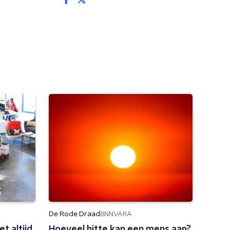
De Rode Draad
BNNVARA
t altijd
Hoeveel hitte kan een mens aan?