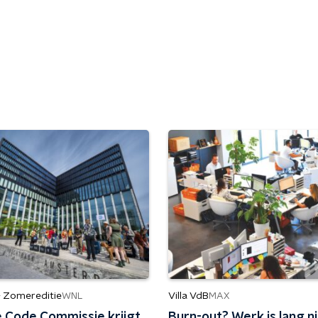
- Zomereditie
Villa VdB
WNL
MAX
 Code Commissie krijgt
Burn-out? Werk is lang nie