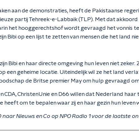
ken aan de demonstraties, heeft de Pakistaanse rege
gieuze partij Tehreek-e-Labbaik (TLP). Met dat akkoord
aarin het hooggerechtshof wordt gevraagd het vonnis te
ijn Bibi op een lijst te zetten van mensen die het land n
zijn Bibi en haar directe omgeving hun leven niet zeker. Z
 een geheime locatie. Uiteindelijk wil ze het land ver
boodschap de Britse premier May om hulp gevraagd om 
n CDA, ChristenUnie en D66 willen dat Nederland haar ti
e heeft om te bepalen waar zij en haar gezin hun leven 
0 naar Nieuws en Co op NPO Radio 1 voor de laatste on