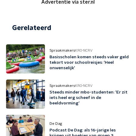
Advertentie via ster.nl
Gerelateerd
Spraakmakers
KRO-NCRV
Basisscholen komen steeds vaker geld
tekort voor schoolreisjes: 'Heel
onwenselijk'
Spraakmakers
KRO-NCRV
Steeds minder mbo-studenten: 'Er zit
iets heel erg scheef in de
beeldvorming'
De Dag
Podcast De Dag: als 16-jarige les
krijgen uit boekjes van groep 3