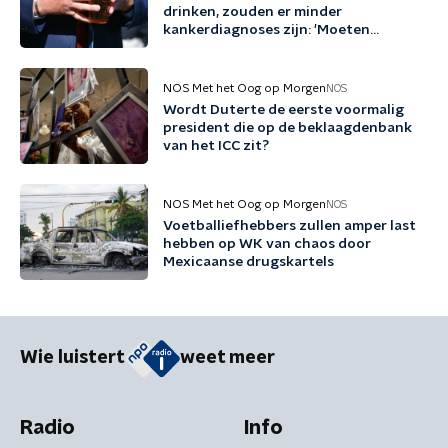
drinken, zouden er minder
kankerdiagnoses zijn: 'Moeten
bewustzijn vergroten'
NOS Met het Oog op Morgen
NOS
Wordt Duterte de eerste voormalig
president die op de beklaagdenbank
van het ICC zit?
NOS Met het Oog op Morgen
NOS
Voetballiefhebbers zullen amper last
hebben op WK van chaos door
Mexicaanse drugskartels
Wie luistert
weet meer
Radio
Info