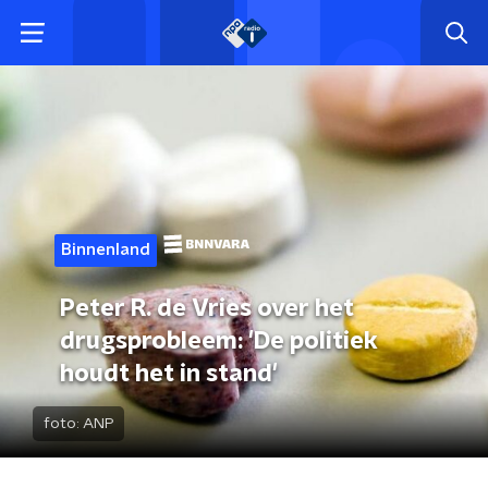
Binnenland
Peter R. de Vries over het
drugsprobleem: 'De politiek
houdt het in stand'
foto:
ANP