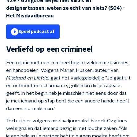
#29 - Gangsterliefjes met villa’s en
designertassen: weten ze echt van niets? (S04)
-
Het Misdaadbureau
Speel podcast af
Verliefd op een crimineel
Een relatie met een crimineel begint zelden met sirenes
en handboeien. Volgens Marian Husken, auteur van
Misdaad en Liefde
, gaat het vaak geleidelijk: "Je gaat uit
en ontmoet een charmante, gulle man die je cadeaus
geeft. In het begin heb je misschien niet eens door dat
je met iemand op stap bent die een andere handel heeft
dan een normale man."
Toch zijn er volgens misdaadjournalist Faroek Özgünes
wel signalen dat iemand bezig is met louche zaken: "Als
je een hele gulle partner hebt die geen moeite heeft om