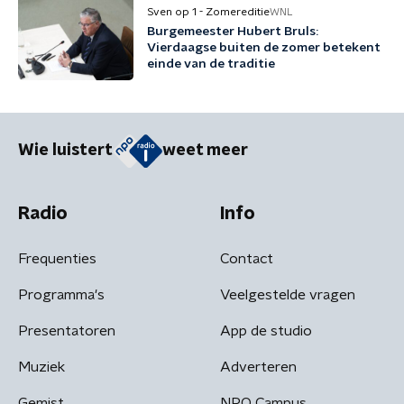
Sven op 1 - Zomereditie
WNL
Burgemeester Hubert Bruls:
Vierdaagse buiten de zomer betekent
einde van de traditie
Wie luistert
weet meer
Radio
Info
Frequenties
Contact
Programma's
Veelgestelde vragen
Presentatoren
App de studio
Muziek
Adverteren
Gemist
NPO Campus