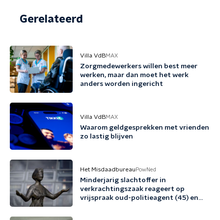
Gerelateerd
Villa VdB
MAX
Zorgmedewerkers willen best meer
werken, maar dan moet het werk
anders worden ingericht
Villa VdB
MAX
Waarom geldgesprekken met vrienden
zo lastig blijven
Het Misdaadbureau
PowNed
Minderjarig slachtoffer in
verkrachtingszaak reageert op
vrijspraak oud-politieagent (45) en
vriend (48)