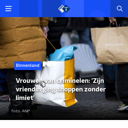
Binnenland
Vrouwen van criminelen: 'Zijn
vriendin ging shoppen zonder
limiet'
foto:
ANP