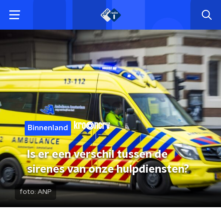
Binnenland
Is er een verschil tussen de
sirenes van onze hulpdiensten?
foto:
ANP