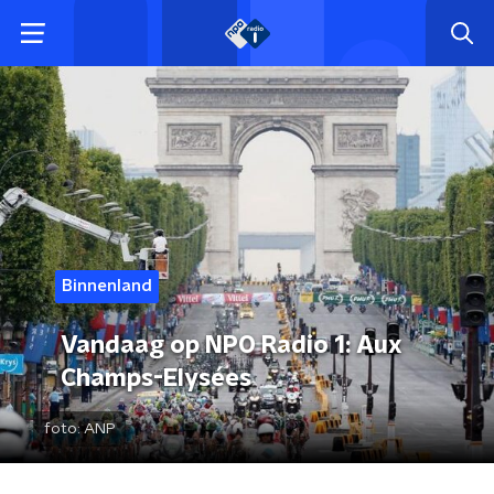
Binnenland
Vandaag op NPO Radio 1: Aux
Champs-Elysées
foto:
ANP