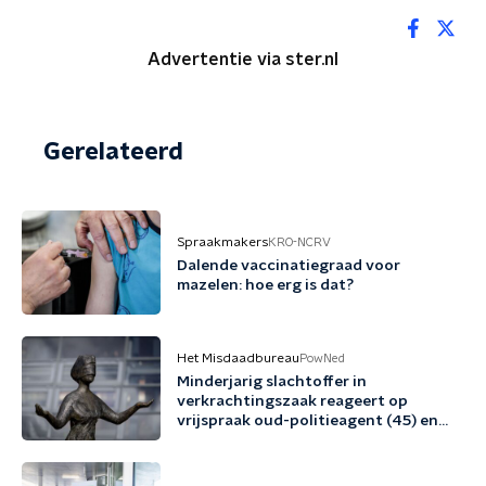
Advertentie via ster.nl
Gerelateerd
Spraakmakers
KRO-NCRV
Dalende vaccinatiegraad voor
mazelen: hoe erg is dat?
Het Misdaadbureau
PowNed
Minderjarig slachtoffer in
verkrachtingszaak reageert op
vrijspraak oud-politieagent (45) en
vriend (48)