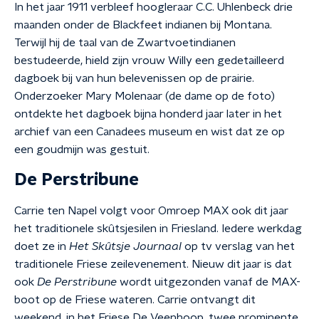
In het jaar 1911 verbleef hoogleraar C.C. Uhlenbeck drie
maanden onder de Blackfeet indianen bij Montana.
Terwijl hij de taal van de Zwartvoetindianen
bestudeerde, hield zijn vrouw Willy een gedetailleerd
dagboek bij van hun belevenissen op de prairie.
Onderzoeker Mary Molenaar (de dame op de foto)
ontdekte het dagboek bijna honderd jaar later in het
archief van een Canadees museum en wist dat ze op
een goudmijn was gestuit.
De Perstribune
Carrie ten Napel volgt voor Omroep MAX ook dit jaar
het traditionele skûtsjesilen in Friesland. Iedere werkdag
doet ze in
Het Skûtsje Journaal
op tv verslag van het
traditionele Friese zeilevenement. Nieuw dit jaar is dat
ook
De Perstribune
wordt uitgezonden vanaf de MAX-
boot op de Friese wateren. Carrie ontvangt dit
weekend, in het Friese De Veenhoop, twee prominente