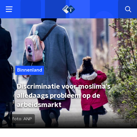
Binnenland
Discriminatie voor moslima's
alledaags probleem op de
arbeidsmarkt
foto:
ANP