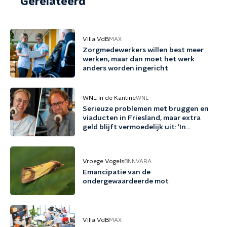
Gerelateerd
Villa VdB
MAX
Zorgmedewerkers willen best meer
werken, maar dan moet het werk
anders worden ingericht
WNL In de Kantine
WNL
Serieuze problemen met bruggen en
viaducten in Friesland, maar extra
geld blijft vermoedelijk uit: 'In
Friesland kunnen we niet nog een
jaartje wachten'
Vroege Vogels
BNNVARA
Emancipatie van de
ondergewaardeerde mot
Villa VdB
MAX