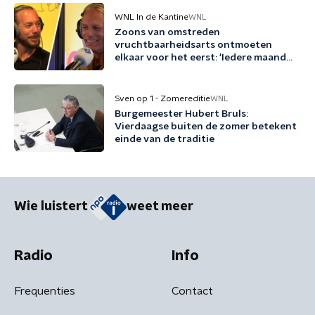
WNL In de Kantine
WNL
Zoons van omstreden
vruchtbaarheidsarts ontmoeten
elkaar voor het eerst: 'Iedere maand
familie erbij'
Sven op 1 - Zomereditie
WNL
Burgemeester Hubert Bruls:
Vierdaagse buiten de zomer betekent
einde van de traditie
Wie luistert
weet meer
Radio
Info
Frequenties
Contact